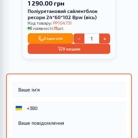
1 290.00 грн
Поліуретановий сайлентблок
ресори 24*60*102 Bpw (вісь)
Код товару:
PP104731
В наявності:
15
шт.
−
+
В один клік
У кошик