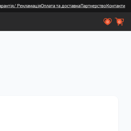
арантія/ Рекламація
Оплата та доставка
Партнерство
Контакти
0
0