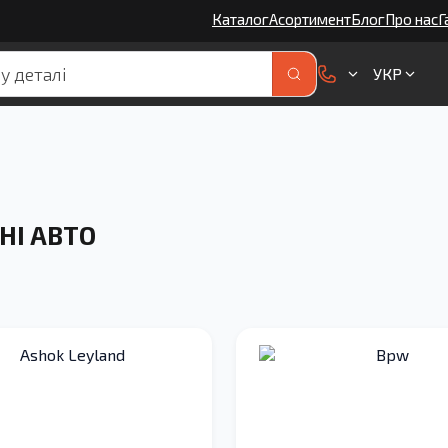
Каталог
Асортимент
Блог
Про нас
Г
УКР
НІ АВТО