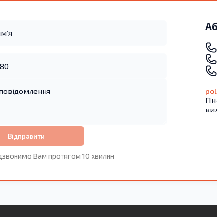
Аб
po
Пн-
ви
Відправити
дзвонимо Вам протягом 10 хвилин