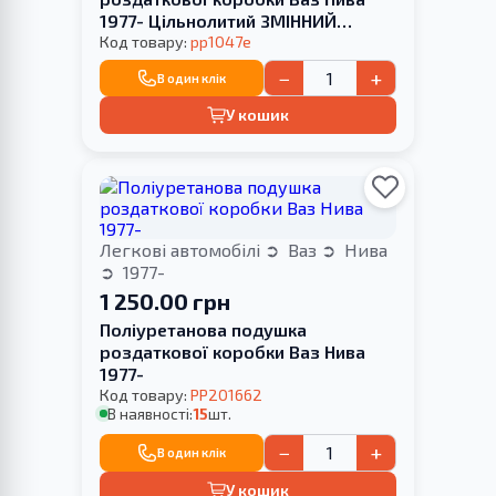
1977- Цільнолитий ЗМІННИЙ
САЙЛЕНТБЛОК
Код товару:
pp1047e
−
+
В один клік
У кошик
Легкові автомобілі
Ваз
Нива
1977-
1 250.00 грн
Поліуретанова подушка
роздаткової коробки Ваз Нива
1977-
Код товару:
PP201662
В наявності:
15
шт.
−
+
В один клік
У кошик