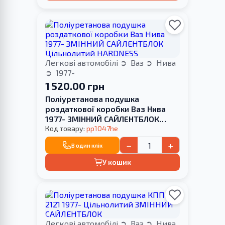
Легкові автомобілі
Ваз
Нива
1977-
1 520.00 грн
Поліуретанова подушка
роздаткової коробки Ваз Нива
1977- ЗМІННИЙ САЙЛЕНТБЛОК
Цільнолитий HARDNESS
Код товару:
pp1047he
−
+
В один клік
У кошик
Легкові автомобілі
Ваз
Нива