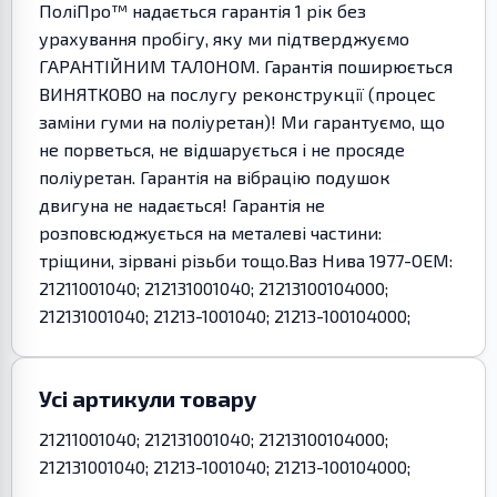
ПоліПро™ надається гарантія 1 рік без
урахування пробігу, яку ми підтверджуємо
ГАРАНТІЙНИМ ТАЛОНОМ. Гарантія поширюється
ВИНЯТКОВО на послугу реконструкції (процес
заміни гуми на поліуретан)! Ми гарантуємо, що
не порветься, не відшарується і не просяде
поліуретан. Гарантія на вібрацію подушок
двигуна не надається! Гарантія не
розповсюджується на металеві частини:
тріщини, зірвані різьби тощо.Ваз Нива 1977-OEM:
21211001040; 212131001040; 21213100104000;
212131001040; 21213-1001040; 21213-100104000;
Усі артикули товару
21211001040; 212131001040; 21213100104000;
212131001040; 21213-1001040; 21213-100104000;