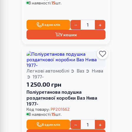
В наявності:
15
шт.
−
+
В один клік
У кошик
Легкові автомобілі
Ваз
Нива
1977-
1 250.00 грн
Поліуретанова подушка
роздаткової коробки Ваз Нива
1977-
Код товару:
PP201662
В наявності:
15
шт.
−
+
В один клік