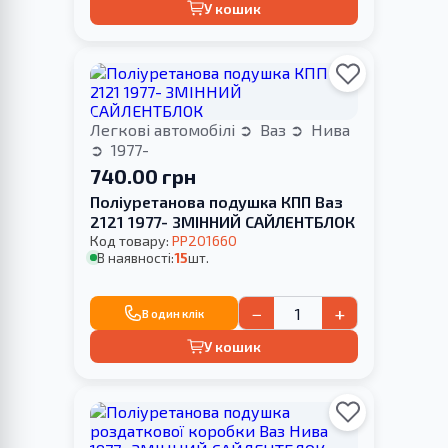
У кошик
Легкові автомобілі
Ваз
Нива
1977-
740.00 грн
Поліуретанова подушка КПП Ваз
2121 1977- ЗМІННИЙ САЙЛЕНТБЛОК
Код товару:
PP201660
В наявності:
15
шт.
−
+
В один клік
У кошик