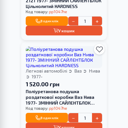
2121 1977- ЗМІННИЙ САЙЛЕНТБЛОК
Цільнолитий HARDNESS
Код товару:
pp1047he
−
+
В один клік
У кошик
Легкові автомобілі
Ваз
Нива
1977-
1 520.00 грн
Поліуретанова подушка
роздаткової коробки Ваз Нива
1977- ЗМІННИЙ САЙЛЕНТБЛОК
Цільнолитий HARDNESS
Код товару:
pp1047he
−
+
В один клік
У кошик