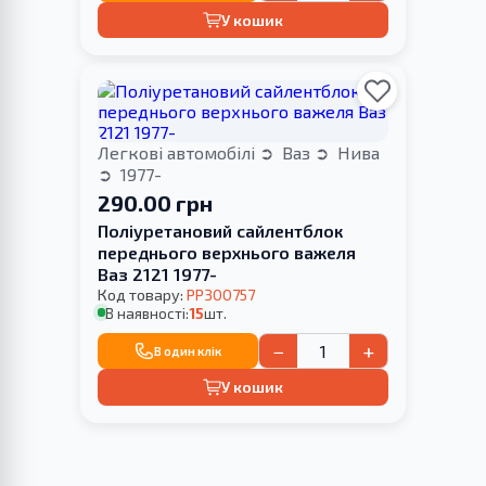
У кошик
Легкові автомобілі
Ваз
Нива
1977-
290.00 грн
Поліуретановий сайлентблок
переднього верхнього важеля
Ваз 2121 1977-
Код товару:
PP300757
В наявності:
15
шт.
−
+
В один клік
У кошик