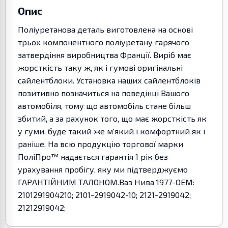
Опис
Поліуретанова деталь виготовлена на основі
трьох компонентного поліуретану гарячого
затвердіння виробництва Франції. Виріб має
жорсткість таку ж, як і гумові оригінальні
сайлентблоки. Установка наших сайлентблоків
позитивно позначиться на поведінці Вашого
автомобіля, тому що автомобіль стане більш
збитий, а за рахунок того, що має жорсткість як
у гуми, буде такий же м'який і комфортний як і
раніше. На всю продукцію торгової марки
ПоліПро™ надається гарантія 1 рік без
урахування пробігу, яку ми підтверджуємо
ГАРАНТІЙНИМ ТАЛОНОМ.Ваз Нива 1977-OEM:
2101291904210; 2101-2919042-10; 2121-2919042;
21212919042;