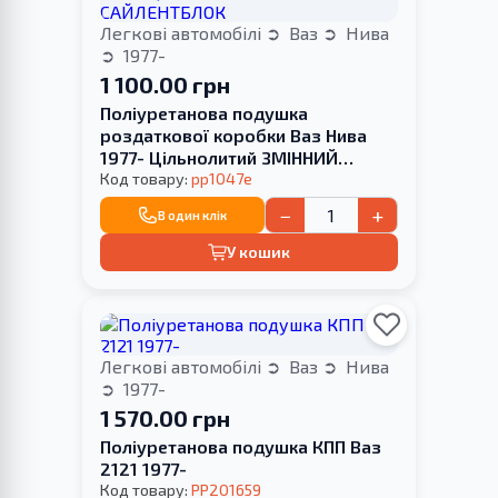
Легкові автомобілі
Ваз
Нива
1977-
1 100.00 грн
Поліуретанова подушка
роздаткової коробки Ваз Нива
1977- Цільнолитий ЗМІННИЙ
САЙЛЕНТБЛОК
Код товару:
pp1047e
−
+
В один клік
У кошик
Легкові автомобілі
Ваз
Нива
1977-
1 570.00 грн
Поліуретанова подушка КПП Ваз
2121 1977-
Код товару:
PP201659