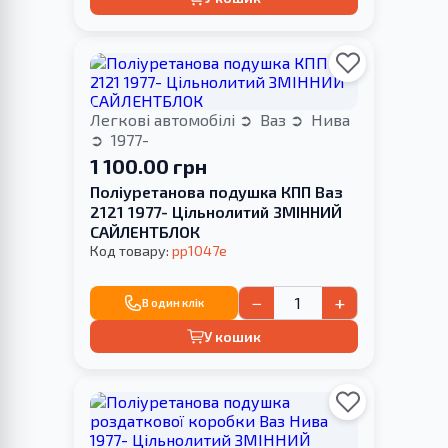
Легкові автомобілі
Ваз
Нива
1977-
1 100.00 грн
Поліуретанова подушка КПП Ваз
2121 1977- Цільнолитий ЗМІННИЙ
САЙЛЕНТБЛОК
Код товару:
pp1047e
−
+
В один клік
У кошик