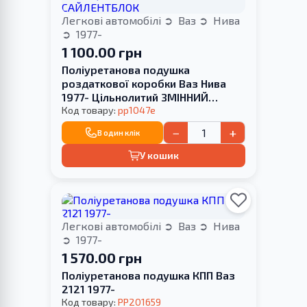
Легкові автомобілі
Ваз
Нива
1977-
1 100.00 грн
Поліуретанова подушка
роздаткової коробки Ваз Нива
1977- Цільнолитий ЗМІННИЙ
САЙЛЕНТБЛОК
Код товару:
pp1047e
−
+
В один клік
У кошик
Легкові автомобілі
Ваз
Нива
1977-
1 570.00 грн
Поліуретанова подушка КПП Ваз
2121 1977-
Код товару:
PP201659