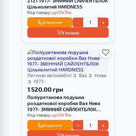
2121 1977- ЗМІННИЙ САЙЛЕНТБЛОК
Цільнолитий HARDNESS
Код товару:
pp1047he
−
+
В один клік
У кошик
Легкові автомобілі
Ваз
Нива
1977-
1 520.00 грн
Поліуретанова подушка
роздаткової коробки Ваз Нива
1977- ЗМІННИЙ САЙЛЕНТБЛОК
Цільнолитий HARDNESS
Код товару:
pp1047he
−
+
В один клік
У кошик