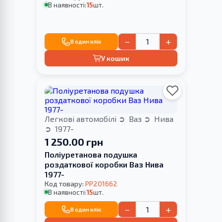
В наявності:
15
шт.
−
+
В один клік
У кошик
Легкові автомобілі
Ваз
Нива
1977-
1 250.00 грн
Поліуретанова подушка
роздаткової коробки Ваз Нива
1977-
Код товару:
PP201662
В наявності:
15
шт.
−
+
В один клік