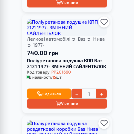
У кошик
Легкові автомобілі
Ваз
Нива
1977-
740.00 грн
Поліуретанова подушка КПП Ваз
2121 1977- ЗМІННИЙ САЙЛЕНТБЛОК
Код товару:
PP201660
В наявності:
15
шт.
−
+
В один клік
У кошик