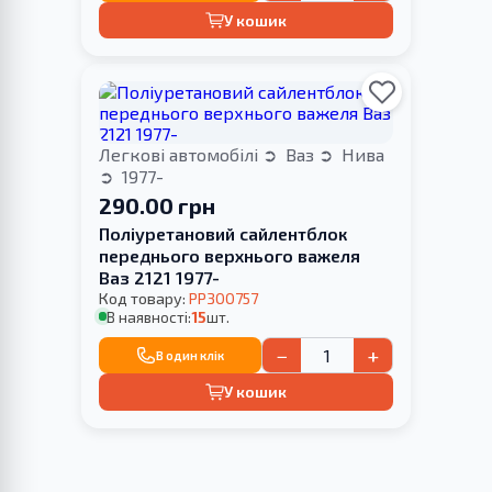
У кошик
Легкові автомобілі
Ваз
Нива
1977-
290.00 грн
Поліуретановий сайлентблок
переднього верхнього важеля
Ваз 2121 1977-
Код товару:
PP300757
В наявності:
15
шт.
−
+
В один клік
У кошик