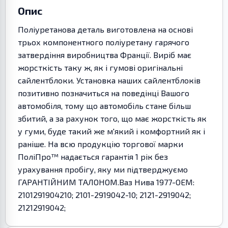
Опис
Поліуретанова деталь виготовлена на основі
трьох компонентного поліуретану гарячого
затвердіння виробництва Франції. Виріб має
жорсткість таку ж, як і гумові оригінальні
сайлентблоки. Установка наших сайлентблоків
позитивно позначиться на поведінці Вашого
автомобіля, тому що автомобіль стане більш
збитий, а за рахунок того, що має жорсткість як
у гуми, буде такий же м'який і комфортний як і
раніше. На всю продукцію торгової марки
ПоліПро™ надається гарантія 1 рік без
урахування пробігу, яку ми підтверджуємо
ГАРАНТІЙНИМ ТАЛОНОМ.Ваз Нива 1977-OEM:
2101291904210; 2101-2919042-10; 2121-2919042;
21212919042;