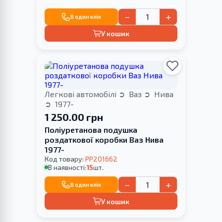
−
+
В один клік
У кошик
Легкові автомобілі
Ваз
Нива
1977-
1 250.00 грн
Поліуретанова подушка
роздаткової коробки Ваз Нива
1977-
Код товару:
PP201662
В наявності:
15
шт.
−
+
В один клік
У кошик