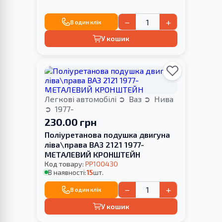
−
+
В один клік
У кошик
Легкові автомобілі
Ваз
Нива
1977-
230.00 грн
Поліуретанова подушка двигуна
ліва\права ВАЗ 2121 1977-
МЕТАЛЕВИЙ КРОНШТЕЙН
Код товару:
PP100430
В наявності:
15
шт.
−
+
В один клік
У кошик