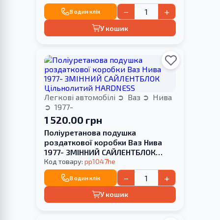
−
+
В один клік
У кошик
Легкові автомобілі
Ваз
Нива
1977-
1 520.00 грн
Поліуретанова подушка
роздаткової коробки Ваз Нива
1977- ЗМІННИЙ САЙЛЕНТБЛОК
Цільнолитий HARDNESS
Код товару:
pp1047he
−
+
В один клік
У кошик