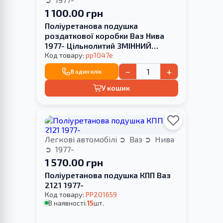
1 100.00 грн
Поліуретанова подушка
роздаткової коробки Ваз Нива
1977- Цільнолитий ЗМІННИЙ
САЙЛЕНТБЛОК
Код товару:
pp1047e
−
+
В один клік
У кошик
Легкові автомобілі
Ваз
Нива
1977-
1 570.00 грн
Поліуретанова подушка КПП Ваз
2121 1977-
Код товару:
PP201659
В наявності:
15
шт.