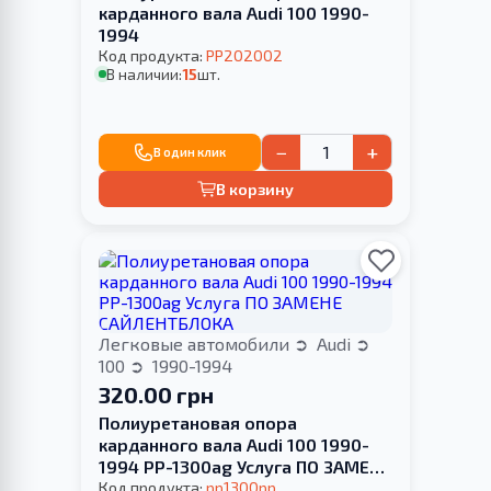
карданного вала Audi 100 1990-
1994
Код продукта:
PP202002
В наличии:
15
шт.
−
+
В один клик
В корзину
Легковые автомобили
Audi
100
1990-1994
320.00 грн
Полиуретановая опора
карданного вала Audi 100 1990-
1994 PP-1300ag Услуга ПО ЗАМЕНЕ
САЙЛЕНТБЛОКА
Код продукта:
pp1300pp