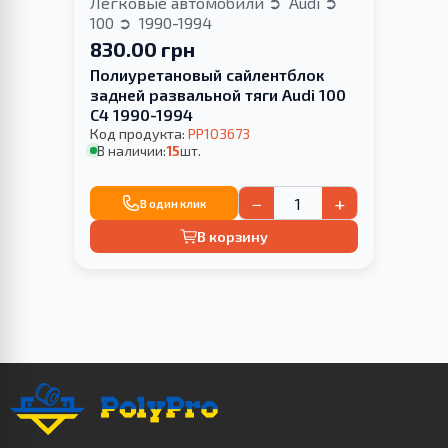
Легковые автомобили
Audi
100
1990-1994
830.00 грн
Полиуретановый сайлентблок
задней развальной тяги Audi 100
С4 1990-1994
Код продукта:
PP103673
В наличии:
15
шт.
−
+
В один клик
В корзину