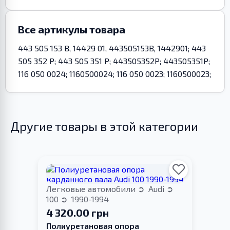
Все артикулы товара
443 505 153 B, 14429 01, 443505153B, 1442901; 443
505 352 P; 443 505 351 P; 443505352P; 443505351P;
116 050 0024; 1160500024; 116 050 0023; 1160500023;
Другие товары в этой категории
Легковые автомобили
Audi
100
1990-1994
4 320.00 грн
Полиуретановая опора