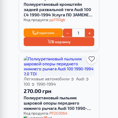
Полиуретановый кронштейн
задней развальной тяги Audi 100
С4 1990-1994 Услуга ПО ЗАМЕНЕ
САЙЛЕНТБЛОКА
Код продукта:
pp1150gb
−
+
В один клик
В корзину
Легковые автомобили
Audi
100
1990-1994
270.00 грн
Полиуретановый пыльник
шаровой опоры переднего
нижнего рычага Audi 100 1990-
1994 2.0 TDI
Код продукта:
PP203064
В наличии:
15
шт.