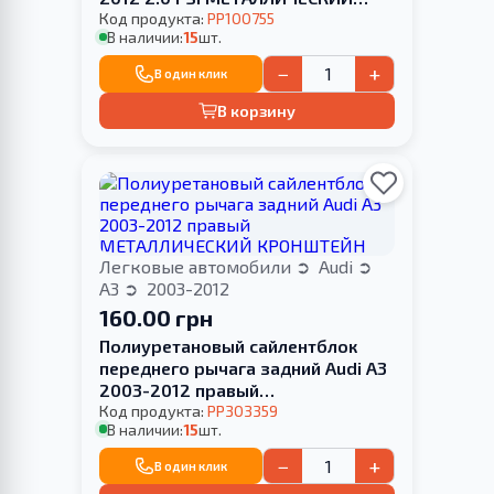
КРОНШТЕЙН
Код продукта:
PP100755
В наличии:
15
шт.
−
+
В один клик
В корзину
Легковые автомобили
Audi
A3
2003-2012
160.00 грн
Полиуретановый сайлентблок
переднего рычага задний Audi A3
2003-2012 правый
МЕТАЛЛИЧЕСКИЙ КРОНШТЕЙН
Код продукта:
PP303359
В наличии:
15
шт.
−
+
В один клик