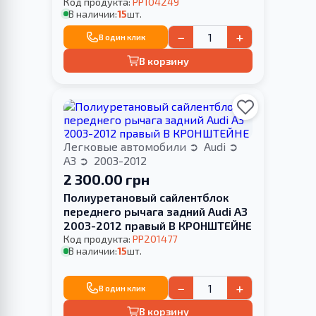
HARDNESS
Код продукта:
PP104249
В наличии:
15
шт.
−
+
В один клик
В корзину
Легковые автомобили
Audi
A3
2003-2012
2 300.00 грн
Полиуретановый сайлентблок
переднего рычага задний Audi A3
2003-2012 правый В КРОНШТЕЙНЕ
Код продукта:
PP201477
В наличии:
15
шт.
−
+
В один клик
В корзину