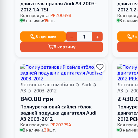
двигателя правая Audi A3 2003-
двигател
2012 1.4 TSI
2012 1.2
Код продукта:
PP200398
Код прод
В наличии:
15
шт.
В наличи
−
+
В один клик
В 
В корзину
Легковые автомобили
Audi
Легковы
A3
2003-2012
A3
200
840.00 грн
2 430.
Полиуретановий сайлентблок
Полиуре
задней подушки двигателя Audi
двигател
A3 2003-2012
2012 РЕ
Код продукта:
PP202794
Код прод
В наличии:
30
шт.
В наличи