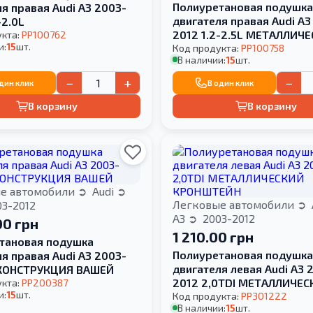
Полиуретановая подушк
я правая Audi A3 2003-
двигателя правая Audi A3
-2.0L
2012 1.2-2.5L МЕТАЛЛИЧ
укта:
PP100762
и:
15
шт.
КРОНШТЕЙН
Код продукта:
PP100758
В наличии:
15
шт.
−
+
−
один клик
В один клик
В корзину
В корзину
е автомобили
Audi
Легковые автомобили
3-2012
A3
2003-2012
00 грн
1 210.00 грн
тановая подушка
Полиуретановая подушк
я правая Audi A3 2003-
двигателя левая Audi A3 
КОНСТРУКЦИЯ ВАШЕЙ
2012 2,0TDI МЕТАЛЛИЧЕС
укта:
PP200387
и:
15
шт.
КРОНШТЕЙН
Код продукта:
PP301222
В наличии:
15
шт.