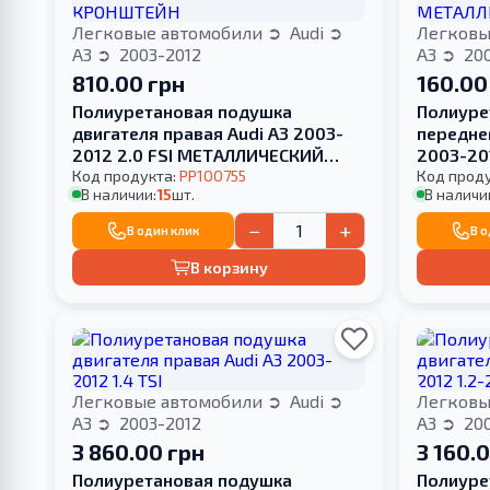
Легковые автомобили
Audi
Легковы
A3
2003-2012
A3
200
810.00 грн
160.00
Полиуретановая подушка
Полиуре
двигателя правая Audi A3 2003-
передне
2012 2.0 FSI МЕТАЛЛИЧЕСКИЙ
2003-20
КРОНШТЕЙН
Код продукта:
PP100755
МЕТАЛЛ
Код прод
В наличии:
15
шт.
В наличи
−
+
В один клик
В 
В корзину
Легковые автомобили
Audi
Легковы
A3
2003-2012
A3
200
3 860.00 грн
3 160.
Полиуретановая подушка
Полиуре