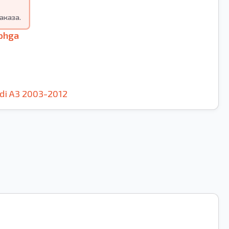
аказа.
phga
di
A3
2003-2012