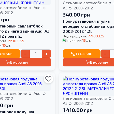
Легковые автомобили
е автомобили
Audi
A3
2003-2012
3-2012
340.00 грн
 грн
Полиуретановая втулка
тановый сайлентблок
переднего стабилизатора
го рычага задний Audi A3
2003-2012 1.2l
12 правый
Код продукта:
PP100325
В наличии:
15
шт.
ИЧЕСКИЙ КРОНШТЕЙН
укта:
PP303359
и:
15
шт.
−
+
−
один клик
В один клик
В корзину
В корзину
е автомобили
Audi
Легковые автомобили
3-2012
A3
2003-2012
00 грн
1 410.00 грн
тановая подушка