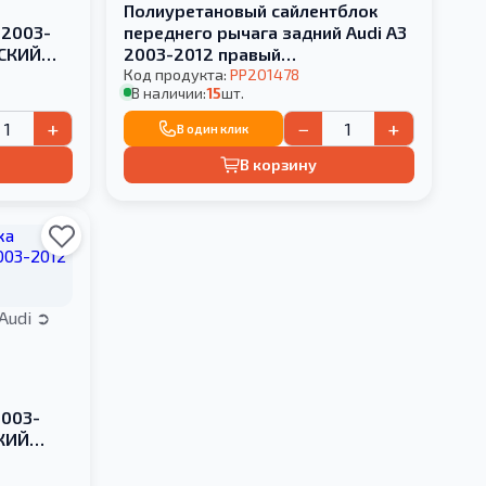
а
Полиуретановый сайлентблок
 2003-
переднего рычага задний Audi A3
ЕСКИЙ
2003-2012 правый
МЕТАЛЛИЧЕСКИЙ КРОНШТЕЙН
Код продукта:
PP201478
В наличии:
15
шт.
+
−
+
В один клик
В корзину
Audi
а
2003-
КИЙ