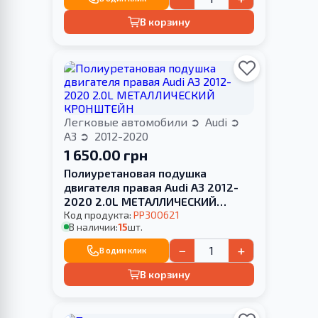
В корзину
Легковые автомобили
Audi
A3
2012-2020
1 650.00 грн
Полиуретановая подушка
двигателя правая Audi A3 2012-
2020 2.0L МЕТАЛЛИЧЕСКИЙ
КРОНШТЕЙН
Код продукта:
PP300621
В наличии:
15
шт.
−
+
В один клик
В корзину