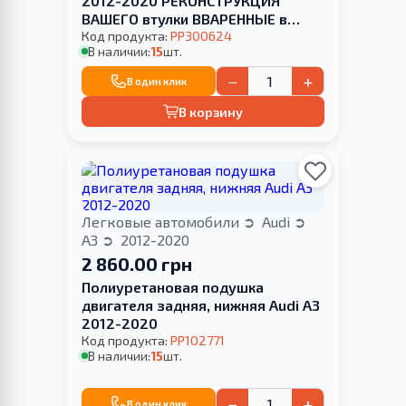
2012-2020 РЕКОНСТРУКЦИЯ
ВАШЕГО втулки ВВАРЕННЫЕ в
стабилизатор
Код продукта:
PP300624
В наличии:
15
шт.
−
+
В один клик
В корзину
Легковые автомобили
Audi
A3
2012-2020
2 860.00 грн
Полиуретановая подушка
двигателя задняя, нижняя Audi A3
2012-2020
Код продукта:
PP102771
В наличии:
15
шт.
−
+
В один клик