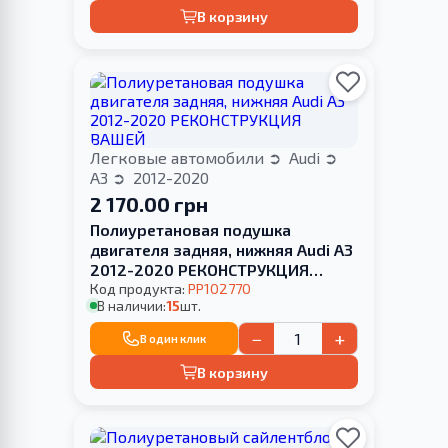
В корзину
Легковые автомобили
Audi
A3
2012-2020
2 170.00 грн
Полиуретановая подушка
двигателя задняя, нижняя Audi A3
2012-2020 РЕКОНСТРУКЦИЯ
ВАШЕЙ
Код продукта:
PP102770
В наличии:
15
шт.
−
+
В один клик
В корзину