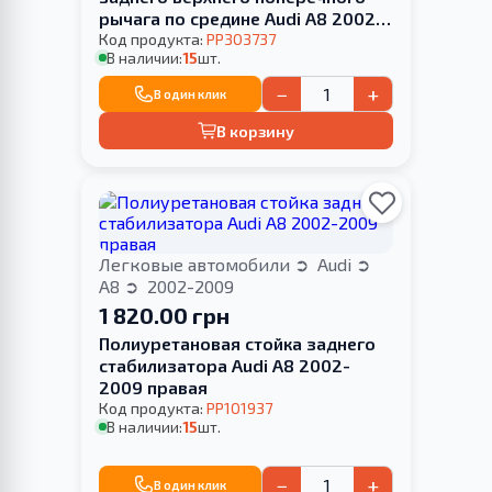
рычага по средине Audi A8 2002-
2009
Код продукта:
PP303737
В наличии:
15
шт.
−
+
В один клик
В корзину
Легковые автомобили
Audi
A8
2002-2009
1 820.00 грн
Полиуретановая стойка заднего
стабилизатора Audi A8 2002-
2009 правая
Код продукта:
PP101937
В наличии:
15
шт.
−
+
В один клик