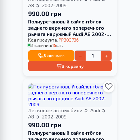
A8
2002-2009
990.00 грн
Полиуретановый сайлентблок
заднего верхнего поперечного
рычага наружный Audi A8 2002-
2009
Код продукта:
PP303736
В наличии:
15
шт.
−
+
В один клик
В корзину
Легковые автомобили
Audi
A8
2002-2009
990.00 грн
Полиуретановый сайлентблок
заднего верхнего поперечного