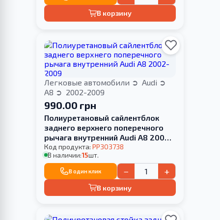
В корзину
Легковые автомобили
Audi
A8
2002-2009
990.00 грн
Полиуретановый сайлентблок
заднего верхнего поперечного
рычага внутренний Audi A8 2002-
2009
Код продукта:
PP303738
В наличии:
15
шт.
−
+
В один клик
В корзину