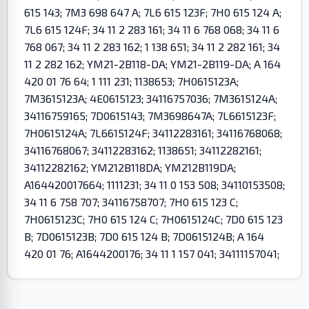
615 143; 7M3 698 647 A; 7L6 615 123F; 7H0 615 124 A;
7L6 615 124F; 34 11 2 283 161; 34 11 6 768 068; 34 11 6
768 067; 34 11 2 283 162; 1 138 651; 34 11 2 282 161; 34
11 2 282 162; YM21-2B118-DA; YM21-2B119-DA; A 164
420 01 76 64; 1 111 231; 1138653; 7H0615123A;
7M3615123A; 4E0615123; 34116757036; 7M3615124A;
34116759165; 7D0615143; 7M3698647A; 7L6615123F;
7H0615124A; 7L6615124F; 34112283161; 34116768068;
34116768067; 34112283162; 1138651; 34112282161;
34112282162; YM212B118DA; YM212B119DA;
A164420017664; 1111231; 34 11 0 153 508; 34110153508;
34 11 6 758 707; 34116758707; 7H0 615 123 C;
7H0615123C; 7H0 615 124 C; 7H0615124C; 7D0 615 123
B; 7D0615123B; 7D0 615 124 B; 7D0615124B; A 164
420 01 76; A1644200176; 34 11 1 157 041; 34111157041;