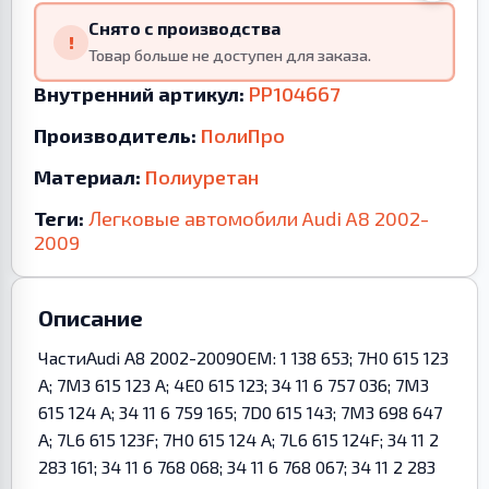
Снято с производства
!
Товар больше не доступен для заказа.
Внутренний артикул:
PP104667
Производитель:
ПолиПро
Материал:
Полиуретан
Теги:
Легковые автомобили
Audi
A8
2002-
2009
Описание
ЧастиAudi A8 2002-2009OEM: 1 138 653; 7H0 615 123
A; 7M3 615 123 A; 4E0 615 123; 34 11 6 757 036; 7M3
615 124 A; 34 11 6 759 165; 7D0 615 143; 7M3 698 647
A; 7L6 615 123F; 7H0 615 124 A; 7L6 615 124F; 34 11 2
283 161; 34 11 6 768 068; 34 11 6 768 067; 34 11 2 283