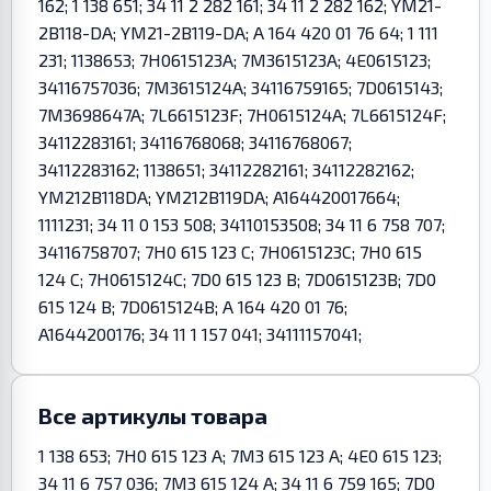
162; 1 138 651; 34 11 2 282 161; 34 11 2 282 162; YM21-
2B118-DA; YM21-2B119-DA; A 164 420 01 76 64; 1 111
231; 1138653; 7H0615123A; 7M3615123A; 4E0615123;
34116757036; 7M3615124A; 34116759165; 7D0615143;
7M3698647A; 7L6615123F; 7H0615124A; 7L6615124F;
34112283161; 34116768068; 34116768067;
34112283162; 1138651; 34112282161; 34112282162;
YM212B118DA; YM212B119DA; A164420017664;
1111231; 34 11 0 153 508; 34110153508; 34 11 6 758 707;
34116758707; 7H0 615 123 C; 7H0615123C; 7H0 615
124 C; 7H0615124C; 7D0 615 123 B; 7D0615123B; 7D0
615 124 B; 7D0615124B; A 164 420 01 76;
A1644200176; 34 11 1 157 041; 34111157041;
Все артикулы товара
1 138 653; 7H0 615 123 A; 7M3 615 123 A; 4E0 615 123;
34 11 6 757 036; 7M3 615 124 A; 34 11 6 759 165; 7D0