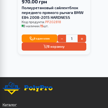
970.00 грн
Полиуретановый cайлентблок
переднего прямого рычага BMW
E84 2008-2015 HARDNESS
Код продукта:
PP202818
В наличии:
15
шт.
−
+
В один клик
В корзину
Каталог