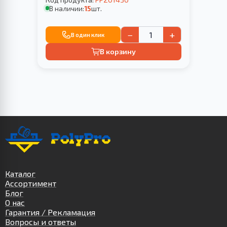
В КРОНШТЕЙНЕ
В наличии:
15
шт.
−
+
В один клик
В корзину
Каталог
Ассортимент
Блог
О нас
Гарантия / Рекламация
Вопросы и ответы