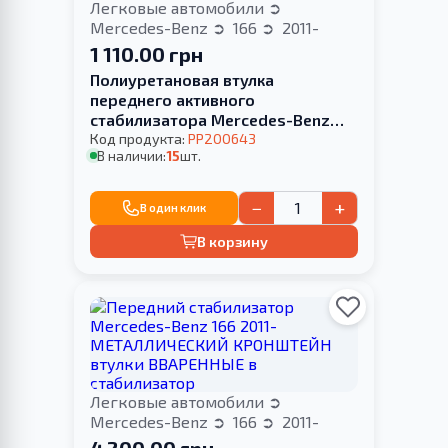
Легковые автомобили
Mercedes-Benz
166
2011-
1 110.00 грн
Полиуретановая втулка
переднего активного
стабилизатора Mercedes-Benz
166 2011- 3.0L
Код продукта:
PP200643
В наличии:
15
шт.
−
+
В один клик
В корзину
Легковые автомобили
Mercedes-Benz
166
2011-
4 200.00 грн