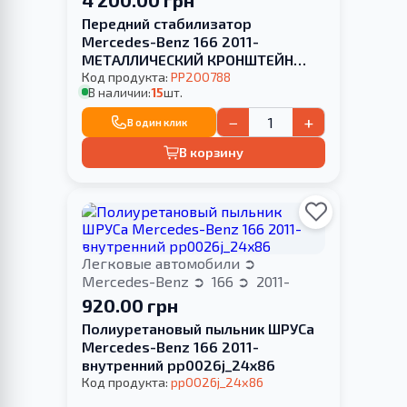
Передний стабилизатор
Mercedes-Benz 166 2011-
МЕТАЛЛИЧЕСКИЙ КРОНШТЕЙН
втулки ВВАРЕННЫЕ в
Код продукта:
PP200788
В наличии:
15
шт.
стабилизатор
−
+
В один клик
В корзину
Легковые автомобили
Mercedes-Benz
166
2011-
920.00 грн
Полиуретановый пыльник ШРУСа
Mercedes-Benz 166 2011-
внутренний pp0026j_24x86
Код продукта:
pp0026j_24x86