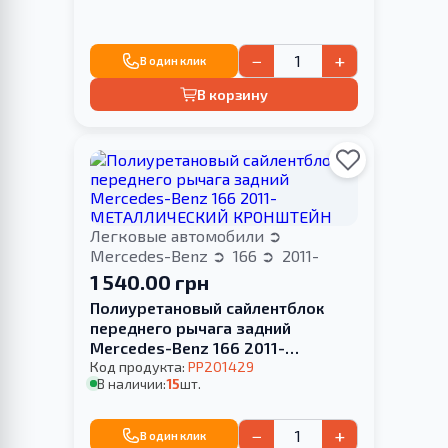
−
+
В один клик
В корзину
Легковые автомобили
Mercedes-Benz
166
2011-
1 540.00 грн
Полиуретановый сайлентблок
переднего рычага задний
Mercedes-Benz 166 2011-
МЕТАЛЛИЧЕСКИЙ КРОНШТЕЙН
Код продукта:
PP201429
В наличии:
15
шт.
−
+
В один клик