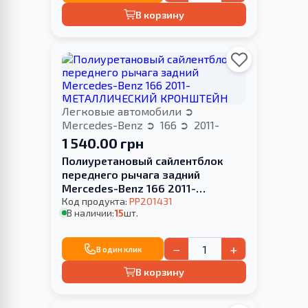
В корзину
Легковые автомобили
Mercedes-Benz
166
2011-
1 540.00 грн
Полиуретановый сайлентблок
переднего рычага задний
Mercedes-Benz 166 2011-
МЕТАЛЛИЧЕСКИЙ КРОНШТЕЙН
Код продукта:
PP201431
В наличии:
15
шт.
−
+
В один клик
В корзину