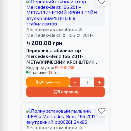
Легковые автомобили
Mercedes-Benz
166
2011-
4 200.00 грн
Передний стабилизатор
Mercedes-Benz 166 2011-
МЕТАЛЛИЧЕСКИЙ КРОНШТЕЙН
втулки ВВАРЕННЫЕ в
Код продукта:
PP200788
В наличии:
15
шт.
стабилизатор
−
+
В один клик
В корзину
Легковые автомобили