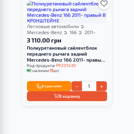
Легковые автомобили
Mercedes-Benz
166
2011-
3 110.00 грн
Полиуретановый сайлентблок
переднего рычага задний
Mercedes-Benz 166 2011- правый
В КРОНШТЕЙНЕ
Код продукта:
PP201430
В наличии:
15
шт.
−
+
В один клик
В корзину