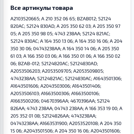
Все артикулы товара
A2103520665; A 210 352 06 65; BZAB012; 52124
820AC; 52124 830AD; A 205 350 62 03; A 205 350 97
05; A 205 350 98 05; 4743 238AA; 52124 821AC;
52124 830AC; A 164 350 13 06; A 164 350 16 06; A 204
350 30 06; 04743238AA; A 164 350 14 06; A 205 350
61 03; A 166 350 03 06; A 166 350 01 06; A 166 350 02
06; BZAB-012; 52124820AC; 52124830AD;
A2053506203; A2053509705; A2053509805;
4743238AA; 52124821AC; 52124830AC; A1643501306;
A1643501606; A2043503006; A1643501406;
A2053506103; A1663500306; A1663500106;
A1663500206; 04670396AA; 4670396AA; 52124
826AA; 4743 238AA; 04743 238AA; A 166 353 19 00; A
205 352 01 08; 52124826AA; 4743238AA;
04743238AA; A1663531900; A2053520108; A 204 350
15 06; A2043501506; A 204 350 16 06; A2043501606;