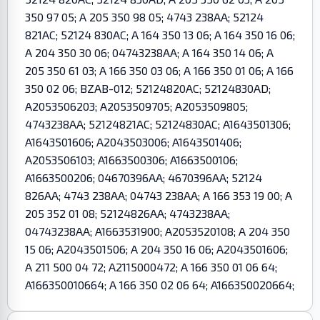
350 97 05; A 205 350 98 05; 4743 238AA; 52124
821AC; 52124 830AC; A 164 350 13 06; A 164 350 16 06;
A 204 350 30 06; 04743238AA; A 164 350 14 06; A
205 350 61 03; A 166 350 03 06; A 166 350 01 06; A 166
350 02 06; BZAB-012; 52124820AC; 52124830AD;
A2053506203; A2053509705; A2053509805;
4743238AA; 52124821AC; 52124830AC; A1643501306;
A1643501606; A2043503006; A1643501406;
A2053506103; A1663500306; A1663500106;
A1663500206; 04670396AA; 4670396AA; 52124
826AA; 4743 238AA; 04743 238AA; A 166 353 19 00; A
205 352 01 08; 52124826AA; 4743238AA;
04743238AA; A1663531900; A2053520108; A 204 350
15 06; A2043501506; A 204 350 16 06; A2043501606;
A 211 500 04 72; A2115000472; A 166 350 01 06 64;
A166350010664; A 166 350 02 06 64; A166350020664;