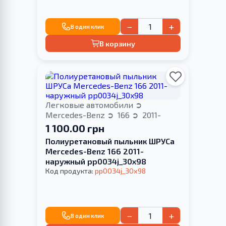
−
+
В один клик
В корзину
Легковые автомобили
Mercedes-Benz
166
2011-
1 100.00 грн
Полиуретановый пыльник ШРУСа
Mercedes-Benz 166 2011-
наружный pp0034j_30x98
Код продукта:
pp0034j_30x98
−
+
В один клик