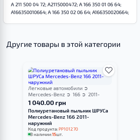
A 211 500 04 72; A2115000472; A 166 350 01 06 64;
A166350010664; A 166 350 02 06 64; A166350020664;
Другие товары в этой категории
Легковые автомобили
Mercedes-Benz
166
2011-
1 040.00 грн
Полиуретановый пыльник ШРУСа
Mercedes-Benz 166 2011-
наружний
Код продукта:
PP101270
В наличии:
15
шт.