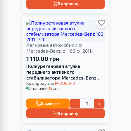
В корзину
Легковые автомобили
Mercedes-Benz
166
2011-
1 110.00 грн
Полиуретановая втулка
переднего активного
стабилизатора Mercedes-Benz
166 2011- 3.0L
Код продукта:
PP200643
В наличии:
15
шт.
−
+
В один клик
В корзину