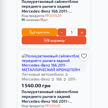
Полиуретановый сайлентблок
переднего рычага задний
Mercedes-Benz 166 2011-
МЕТАЛЛИЧЕСКИЙ КРОНШТЕЙН
Код продукта:
PP201429
В наличии:
15
шт.
−
+
В один клик
В корзину
Легковые автомобили
Mercedes-Benz
166
2011-
1 540.00 грн
Полиуретановый сайлентблок
переднего рычага задний
Mercedes-Benz 166 2011-
МЕТАЛЛИЧЕСКИЙ КРОНШТЕЙН
Код продукта:
PP201431