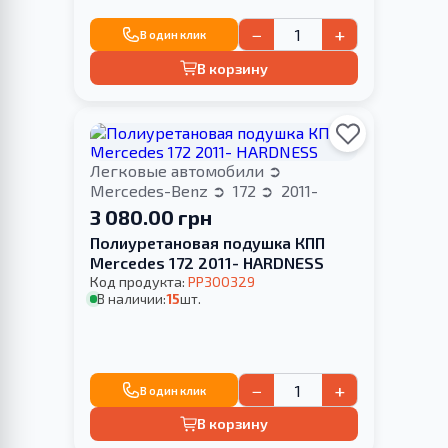
−
+
В один клик
В корзину
Легковые автомобили
Mercedes-Benz
172
2011-
3 080.00 грн
Полиуретановая подушка КПП
Merсedes 172 2011- HARDNESS
Код продукта:
PP300329
В наличии:
15
шт.
−
+
В один клик
В корзину