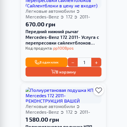
Легковые автомобили
Mercedes-Benz
172
2011-
670.00 грн
Передний нижний рычаг
Mercedes-Benz 172 2011- Услуга с
перепресовки сайлентблоков
(Сайлентблоки в цену не входят)
Код продукта:
pp1008pos
−
+
В один клик
В корзину
Легковые автомобили
Mercedes-Benz
172
2011-
1 580.00 грн
Полиуретановая подушка КПП