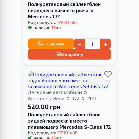
Полиуретановый сайлентблок
переднего нижнего рычага
Merсedes 172
Код продукта:
PP201585
В наличии:
15
шт.
−
+
В один клик
В корзину
Легковые автомобили
Mercedes-Benz
172
2011-
520.00 грн
Полиуретановый сайлентблок
задней подвески вместо
плавающего Merсedes S-Class 172
Код продукта:
PP101496
В наличии:
15
шт.