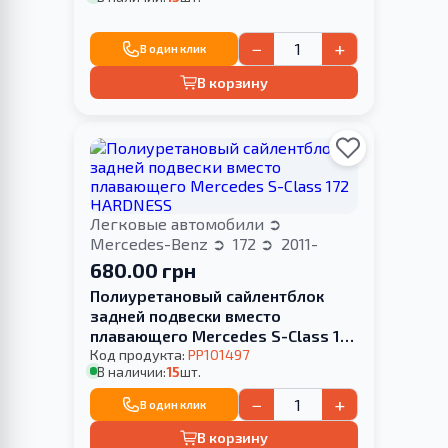
−
+
В один клик
В корзину
Легковые автомобили
Mercedes-Benz
172
2011-
680.00 грн
Полиуретановый сайлентблок
задней подвески вместо
плавающего Merсedes S-Class 172
HARDNESS
Код продукта:
PP101497
В наличии:
15
шт.
−
+
В один клик
В корзину