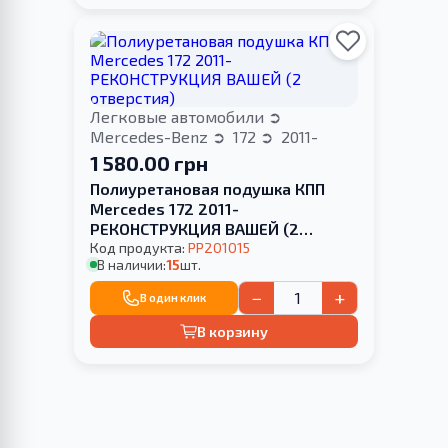
Легковые автомобили
Mercedes-Benz
172
2011-
1 580.00 грн
Полиуретановая подушка КПП
Merсedes 172 2011-
РЕКОНСТРУКЦИЯ ВАШЕЙ (2
отверстия)
Код продукта:
PP201015
В наличии:
15
шт.
−
+
В один клик
В корзину