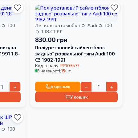
i
100
Легкові автомобілі
Audi
100
1982-1991
830.00 грн
вигуна
Поліуретановий сайлентблок
1991 1.8-
задньої розвальної тяги Audi 100
С3 1982-1991
Код товару:
PP103673
В наявності:
15
шт.
+
−
+
В один клік
У кошик
i
100