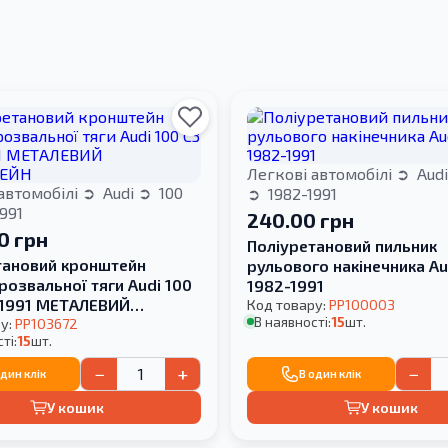
Легкові автомобілі
Aud
автомобілі
Audi
100
1982-1991
991
240.00 грн
0 грн
Поліуретановий пильник
тановий кронштейн
рульового накінечника Au
розвальної тяги Audi 100
1982-1991
-1991 МЕТАЛЕВИЙ
Код товару:
PP100003
В наявності:
15
шт.
ЕЙН
у:
PP103672
ті:
15
шт.
−
+
−
один клік
В один клік
У кошик
У кошик