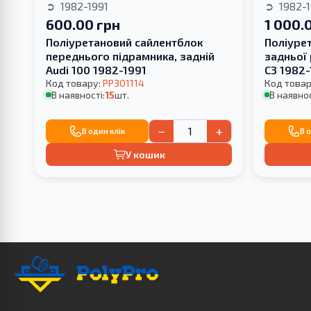
1982-1991
1982-1
600.00 грн
1 000.
Поліуретановий сайлентблок
Поліуре
переднього підрамника, задній
задньої 
Audi 100 1982-1991
С3 1982
Код товару:
PP301114
ВАШОЇ
Код товар
В наявності:
15
шт.
В наявнос
−
+
В один клік
В 
У кошик