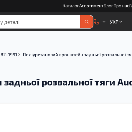
Каталог
Асортимент
Блог
Про нас
Г
УКР
982-1991
Поліуретановий кронштейн задньої розвальної т
задньої розвальної тяги Aud