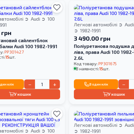
автомобілі
Audi
100
Легкові автомобілі
Aud
991
1982-1991
 грн
3 490.00 грн
тановий сайлентблок
Поліуретанова подушка д
балки Audi 100 1982-1991
ліва, права Audi 100 1982-
у:
PP301427
ті:
15
шт.
2.6L
Код товару:
PP301675
В наявності:
15
шт.
−
+
−
один клік
В один клік
У кошик
У кошик
Легкові автомобілі
Aud
автомобілі
Audi
100
1982-1991