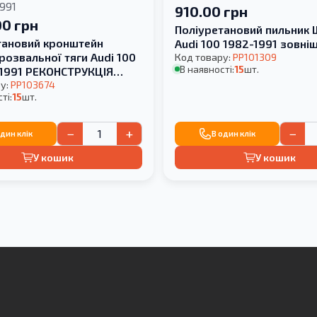
991
910.00 грн
00 грн
Поліуретановий пильник
тановий кронштейн
Audi 100 1982-1991 зовні
розвальної тяги Audi 100
Код товару:
PP101309
В наявності:
15
шт.
-1991 РЕКОНСТРУКЦІЯ
у:
PP103674
ті:
15
шт.
−
+
−
один клік
В один клік
У кошик
У кошик