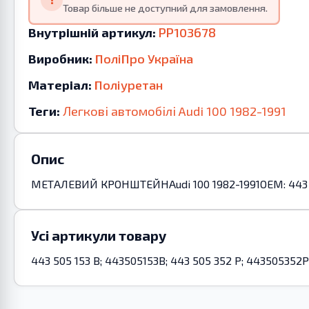
Товар більше не доступний для замовлення.
Внутрішній артикул:
PP103678
Виробник:
ПоліПро Україна
Матеріал:
Поліуретан
Теги:
Легкові автомобілі
Audi
100
1982-1991
Опис
МЕТАЛЕВИЙ КРОНШТЕЙНAudi 100 1982-1991OEM: 443 505 
Усі артикули товару
443 505 153 B; 443505153B; 443 505 352 P; 443505352P;