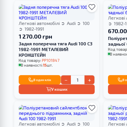
Легкові 
Легкові автомобілі
Audi
100
1982-1
1982-1991
670.00
1 270.00 грн
Поліуре
Задня поперечна тяга Audi 100 C3
задньої 
1982-1991 МЕТАЛЕВИЙ
Код товар
В наявнос
КРОНШТЕЙН
Код товару:
PP101847
В наявності:
15
шт.
−
+
В один клік
В 
У кошик
Легкові автомобілі
Audi
100
Легкові 