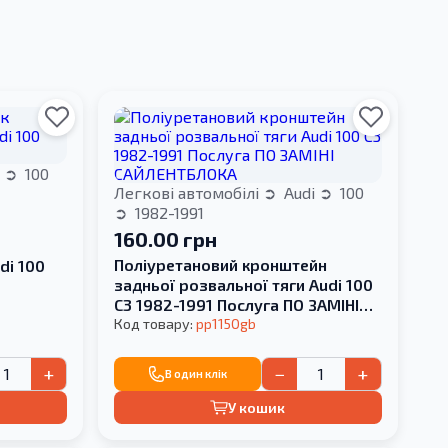
i
100
Легкові автомобілі
Audi
100
1982-1991
160.00 грн
Поліуретановий кронштейн
di 100
задньої розвальної тяги Audi 100
С3 1982-1991 Послуга ПО ЗАМІНІ
САЙЛЕНТБЛОКА
Код товару:
pp1150gb
+
−
+
В один клік
У кошик