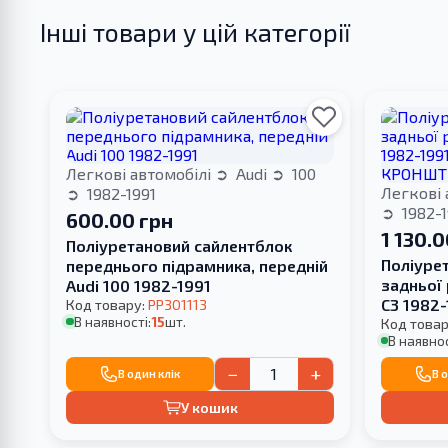
Інші товари у цій категорії
Легкові автомобілі
Audi
100
Легкові 
1982-1991
1982-1
600.00 грн
1 130.0
Поліуретановий сайлентблок
Поліуре
переднього підрамника, передній
задньої 
Audi 100 1982-1991
С3 1982
Код товару:
PP301113
В наявності:
15
шт.
КРОНШТ
Код товар
В наявнос
−
+
В один клік
В 
У кошик