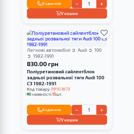
−
+
В один клік
У кошик
Легкові автомобілі
Audi
100
1982-1991
830.00 грн
Поліуретановий сайлентблок
задньої розвальної тяги Audi 100
С3 1982-1991
Код товару:
PP103673
В наявності:
15
шт.
−
+
В один клік
У кошик