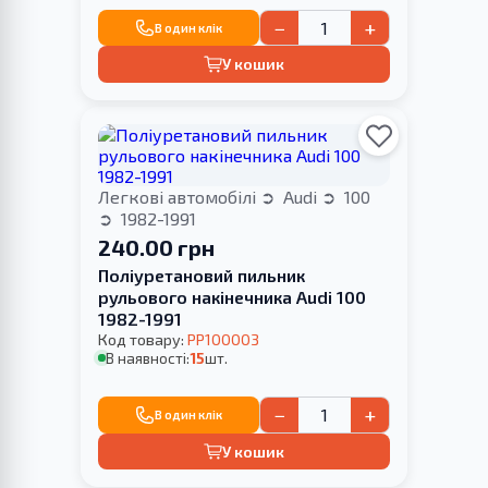
−
+
В один клік
У кошик
Легкові автомобілі
Audi
100
1982-1991
240.00 грн
Поліуретановий пильник
рульового накінечника Audi 100
1982-1991
Код товару:
PP100003
В наявності:
15
шт.
−
+
В один клік
У кошик