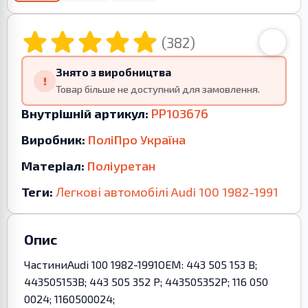
(382)
Знято з виробництва
!
Товар більше не доступний для замовлення.
Внутрішній артикул:
PP103676
Виробник:
ПоліПро Україна
Матеріал:
Поліуретан
Теги:
Легкові автомобілі
Audi
100
1982-1991
Опис
ЧастиниAudi 100 1982-1991OEM: 443 505 153 B;
443505153B; 443 505 352 P; 443505352P; 116 050
0024; 1160500024;