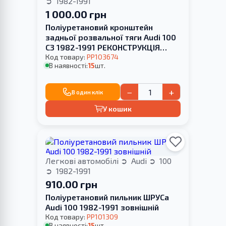
1982-1991
1 000.00 грн
Поліуретановий кронштейн
задньої розвальної тяги Audi 100
С3 1982-1991 РЕКОНСТРУКЦІЯ
ВАШОЇ
Код товару:
PP103674
В наявності:
15
шт.
−
+
В один клік
У кошик
Легкові автомобілі
Audi
100
1982-1991
910.00 грн
Поліуретановий пильник ШРУСа
Audi 100 1982-1991 зовнішній
Код товару:
PP101309
В наявності:
15
шт.