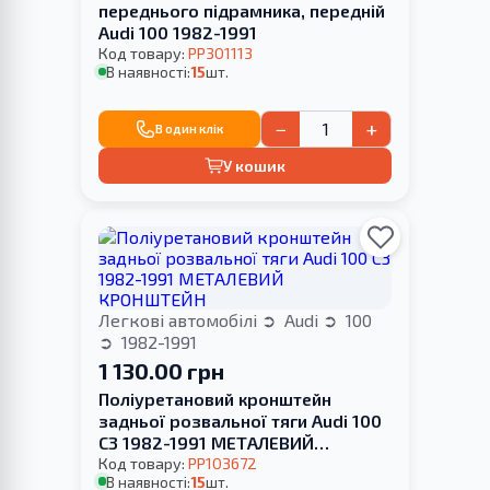
переднього підрамника, передній
Audi 100 1982-1991
Код товару:
PP301113
В наявності:
15
шт.
−
+
В один клік
У кошик
Легкові автомобілі
Audi
100
1982-1991
1 130.00 грн
Поліуретановий кронштейн
задньої розвальної тяги Audi 100
С3 1982-1991 МЕТАЛЕВИЙ
КРОНШТЕЙН
Код товару:
PP103672
В наявності:
15
шт.