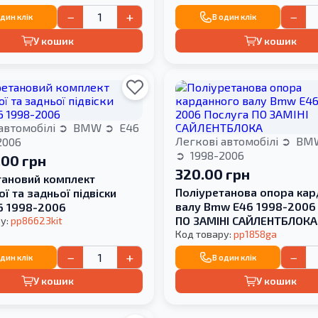
−
+
−
один клік
В один клік
У кошик
У кошик
автомобілі
BMW
E46
Легкові автомобілі
BM
2006
1998-2006
.00 грн
320.00 грн
тановий комплект
Поліуретанова опора ка
ї та задньої підвіски
валу Bmw E46 1998-2006
 1998-2006
ПО ЗАМІНІ САЙЛЕНТБЛОКА
у:
pp86623kit
Код товару:
pp1858ga
−
+
−
один клік
В один клік
У кошик
У кошик