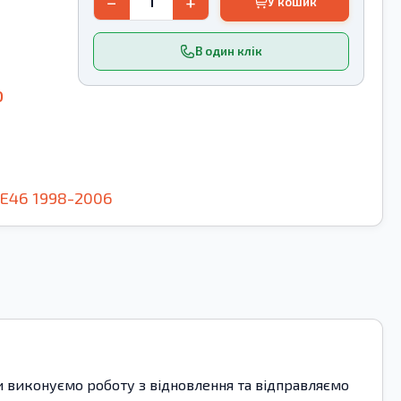
−
+
У кошик
В один клік
0
E46
1998-2006
ми виконуємо роботу з відновлення та відправляємо