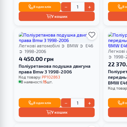
−
+
В один клік
В 
У кошик
Легкові автомобілі
BMW
E46
Легкові 
1998-2006
1998-
4 450.00 грн
22 370
Поліуретанова подушка двигуна
Поліуре
права Bmw 3 1998-2006
передньо
Код товару:
PP102863
В наявності:
15
шт.
BMW E46
Код товар
−
+
В один клік
В 
У кошик