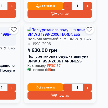
+
−
+
В один клік
У кошик
Легкові автомобілі
BMW
E46
1998-2006
W
E46
4 630.00 грн
Поліуретанова подушка двигуна
BMW 3 1998-2006 HARDNESS
рданного
Код товару:
PP301871
В наявності:
15
шт.
 Послуга
+
−
+
В один клік
У кошик