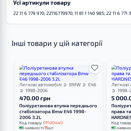
Усі артикули товару
22 11 6 779 970; 22116779970; 11 81 1 140 985; 22 11 6 771
Інші товари у цій категорії
Легкові автомобілі
BMW
E46
Легкові 
1998-2006
1998-
470.00 грн
5 000.
Поліуретанова втулка переднього
Поліуре
стабілізатора Bmw E46 1998-
права т
2006 3.2L
HARDNE
Код товару:
PP100440
Код товар
В наявності:
15
шт.
В наявнос