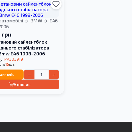
автомобілі
BMW
E46
2006
 грн
тановий сайлентблок
аднього стабілізатора
 Bmw E46 1998-2006
у:
PP303919
ті:
15
шт.
−
+
один клік
У кошик