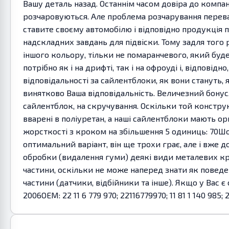
Вашу деталь назад. Останнім часом довіра до компані
розчаровуються. Але проблема розчарування переваж
ставите своєму автомобілю і відповідно продукція п
надскладних завдань для підвіски. Тому задля того 
іншого кольору, тільки не помаранчевого, який буд
потрібно як і на дрифті, так і на офроуді і, відпові
відповідальності за сайлентблоки, як вони станут
винятково Ваша відповідальність. Величезний бонус
сайлентблок, на скручування. Оскільки той конструкт
вварені в поліуретан, а наші сайлентблоки мають о
жорсткості з кроком на збільшення 5 одиниць: 70Ш
оптимальний варіант, він ще трохи грає, але і вже д
обробки (видалення гуми) деякі види металевих кро
частини, оскільки не може наперед знати як поведе 
частини (датчики, відбійники та інше). Якщо у Вас 
2006OEM: 22 11 6 779 970; 22116779970; 11 81 1 140 985; 2