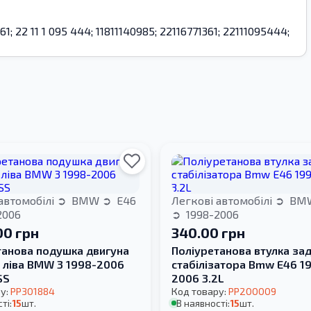
 361; 22 11 1 095 444; 11811140985; 22116771361; 22111095444;
автомобілі
BMW
E46
Легкові автомобілі
BM
2006
1998-2006
00 грн
340.00 грн
танова подушка двигуна
Поліуретанова втулка за
а ліва BMW 3 1998-2006
стабілізатора Bmw E46 1
SS
2006 3.2L
у:
PP301884
Код товару:
PP200009
ті:
15
шт.
В наявності:
15
шт.