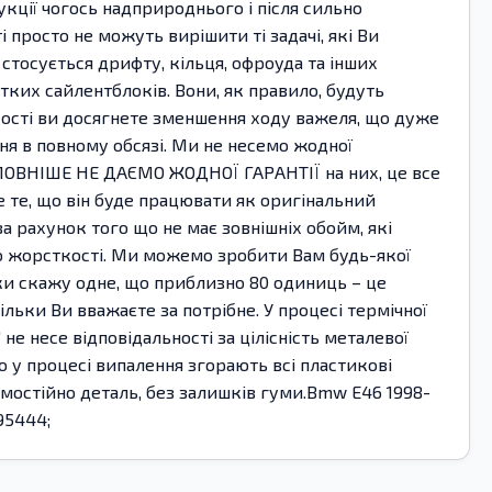
укції чогось надприроднього і після сильно
просто не можуть вирішити ті задачі, які Ви
 стосується дрифту, кільця, офроуда та інших
стких сайлентблоків. Вони, як правило, будуть
ткості ви досягнете зменшення ходу важеля, що дуже
ання в повному обсязі. Ми не несемо жодної
ГОЛОВНІШЕ НЕ ДАЄМО ЖОДНОЇ ГАРАНТІЇ на них, це все
 те, що він буде працювати як оригінальний
за рахунок того що не має зовнішніх обойм, які
до жорсткості. Ми можемо зробити Вам будь-якої
ки скажу одне, що приблизно 80 одиниць – це
ільки Ви вважаєте за потрібне. У процесі термічної
 несе відповідальності за цілісність металевої
о у процесі випалення згорають всі пластикові
амостійно деталь, без залишків гуми.Bmw E46 1998-
095444;