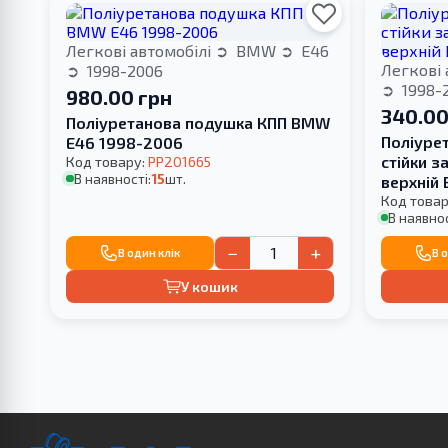
Легкові автомобілі
BMW
E46
Легкові 
1998-2006
1998-
980.00 грн
340.00
Поліуретанова подушка КПП BMW
Поліуре
E46 1998-2006
стійки з
Код товару:
PP201665
В наявності:
15
шт.
верхній
Код товар
В наявнос
−
+
В один клік
В 
У кошик