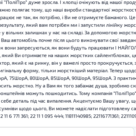
ї "ПоліПро" дуже зросла. І хлопці очікують від нашої прод
но полягає тому, що наші вироби стандартної жорсткості 
рацює не так, як потрібно, і Ви не отримуєте бажаного. Це
результату, який вам потрібен ми і запустили лінійку жор
е у вільних залишках у нас на складі. За допомогою жорс
дно, Ваш автомобіль почне після цього виконувати свої завд
ь, як вони запресуються, як вони будуть працювати І НАЙ
, який Ви отримаєте на наших жорстких сайлентблоках, це
ор, який є на ринку, він у важелі просто прокручується, 
ригінальну форму, тільки жорсткіший матеріал. Тепер що
орА, 75ШорА, 80ШорА, 85ШорА, 90ШорА, 95ШорА. З практи
осить жорстко. Ну а Вам як того забажає душа, зробимо ск
нштейнів можуть пошкодитись. Тому компанія "ПоліПро" не
себе деталь під час випалення. Акцентуємо Вашу увагу, щ
є сумніви щодо цього, Ви можете надіслати підготовлену с
2 11 6 771 361; 22 11 1 095 444; 11811140985; 22116771361; 22111