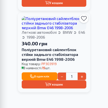
У кошик
Легкові автомобілі
BMW
E46
1998-2006
340.00 грн
Поліуретановий сайлентблок
стійки заднього стабілізатора
верхній Bmw E46 1998-2006
Код товару:
PP303919
В наявності:
15
шт.
−
+
В один клік
У кошик