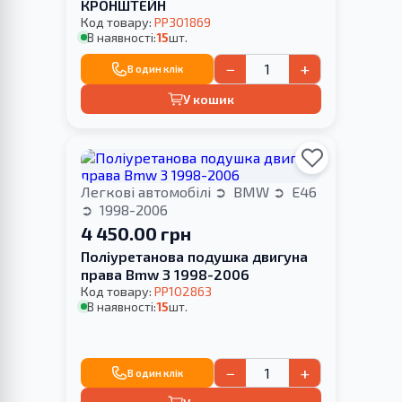
КРОНШТЕЙН
Код товару:
PP301869
В наявності:
15
шт.
−
+
В один клік
У кошик
Легкові автомобілі
BMW
E46
1998-2006
4 450.00 грн
Поліуретанова подушка двигуна
права Bmw 3 1998-2006
Код товару:
PP102863
В наявності:
15
шт.
−
+
В один клік