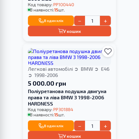
Код товару:
PP100440
В наявності:
15
шт.
−
+
В один клік
У кошик
Легкові автомобілі
BMW
E46
1998-2006
5 000.00 грн
Поліуретанова подушка двигуна
права та ліва BMW 3 1998-2006
HARDNESS
Код товару:
PP301884
В наявності:
15
шт.
−
+
В один клік
У кошик