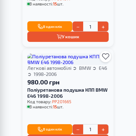
В наявності:
15
шт.
−
+
В один клік
У кошик
Легкові автомобілі
BMW
E46
1998-2006
980.00 грн
Поліуретанова подушка КПП BMW
E46 1998-2006
Код товару:
PP201665
В наявності:
15
шт.
−
+
В один клік