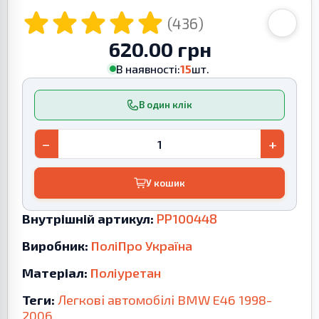
(436)
620.00 грн
В наявності:
15
шт.
В один клік
−
+
У кошик
Внутрішній артикул:
PP100448
Виробник:
ПоліПро Україна
Матеріал:
Поліуретан
Теги:
Легкові автомобілі
BMW
E46
1998-
2006