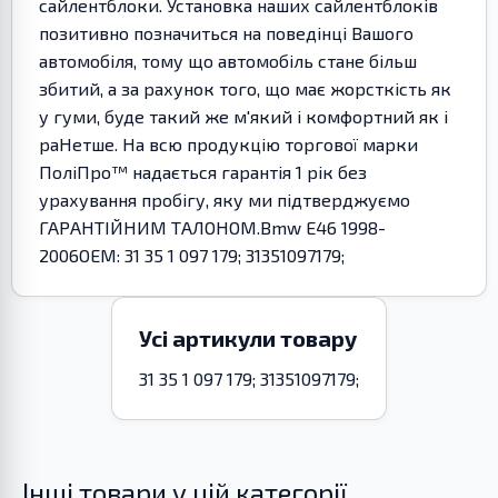
сайлентблоки. Установка наших сайлентблоків
позитивно позначиться на поведінці Вашого
автомобіля, тому що автомобіль стане більш
збитий, а за рахунок того, що має жорсткість як
у гуми, буде такий же м'який і комфортний як і
раНетше. На всю продукцію торгової марки
ПоліПро™ надається гарантія 1 рік без
урахування пробігу, яку ми підтверджуємо
ГАРАНТІЙНИМ ТАЛОНОМ.Bmw E46 1998-
2006OEM: 31 35 1 097 179; 31351097179;
Усі артикули товару
31 35 1 097 179; 31351097179;
Інші товари у цій категорії