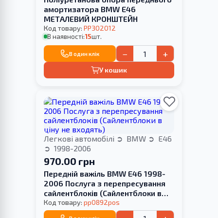
амортизатора BMW E46
МЕТАЛЕВИЙ КРОНШТЕЙН
Код товару:
PP302012
В наявності:
15
шт.
−
+
В один клік
У кошик
Легкові автомобілі
BMW
E46
1998-2006
970.00 грн
Передній важіль BMW E46 1998-
2006 Послуга з перепресування
сайлентблоків (Сайлентблоки в
ціну не входять)
Код товару:
pp0892pos