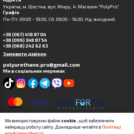
Українa, м. Шостка, вул. Миру, 4. Магазин "PolyPro"
Графік
Пн-Пт: 09:00 - 18:00, Сб: 09:00 - 16:00, Нд: вихідний
+38 (067) 418 87 04
+38 (099) 348 87 54
+38 (068) 242 62 63
Замовити дзвінок
polyurethane.pro@gmail.com
Ми в соціальних мережах
Ми використовуємо файли
cookie
, щоб забезпечити
найкращу роботу сайту. Докладніше читайте в
Політиці
конфіденційності
.
Copyright © 2019-2025 | ФОП Цит А.В. | Всі права