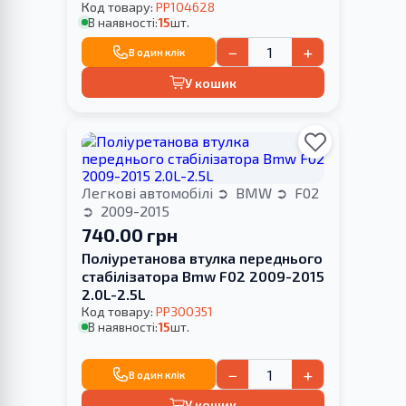
F02 2009-2015
Код товару:
PP104628
В наявності:
15
шт.
−
+
В один клік
У кошик
Легкові автомобілі
BMW
F02
2009-2015
740.00 грн
Поліуретанова втулка переднього
стабілізатора Bmw F02 2009-2015
2.0L-2.5L
Код товару:
PP300351
В наявності:
15
шт.
−
+
В один клік
У кошик