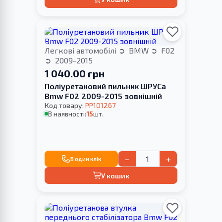
Легкові автомобілі
BMW
F02
2009-2015
1 040.00 грн
Поліуретановий пильник ШРУСа
Bmw F02 2009-2015 зовнішній
Код товару:
PP101267
В наявності:
15
шт.
−
+
В один клік
У кошик