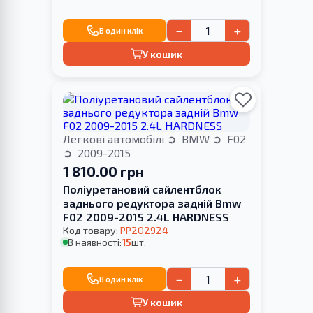
−
+
В один клік
У кошик
Легкові автомобілі
BMW
F02
2009-2015
1 810.00 грн
Поліуретановий сайлентблок
заднього редуктора задній Bmw
F02 2009-2015 2.4L HARDNESS
Код товару:
PP202924
В наявності:
15
шт.
−
+
В один клік
У кошик