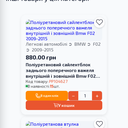
Легкові автомобілі
BMW
F02
2009-2015
880.00 грн
Поліуретановий сайлентблок
заднього поперечного важеля
внутрішній і зовнішній Bmw F02
2009-2015
Код товару:
PP104627
В наявності:
15
шт.
−
+
В один клік
У кошик