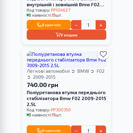
внутрішній і зовнішній Bmw F02
2009-2015
Код товару:
PP104627
В наявності:
15
шт.
−
+
В один клік
У кошик
Легкові автомобілі
BMW
F02
2009-2015
740.00 грн
Поліуретанова втулка переднього
стабілізатора Bmw F02 2009-2015
2.5L
Код товару:
PP300350
В наявності:
15
шт.
−
+
В один клік