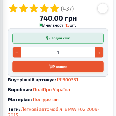
(437)
740.00 грн
В наявності:
15
шт.
В один клік
−
+
У кошик
Внутрішній артикул:
PP300351
Виробник:
ПоліПро Україна
Матеріал:
Поліуретан
Теги:
Легкові автомобілі
BMW
F02
2009-
2015