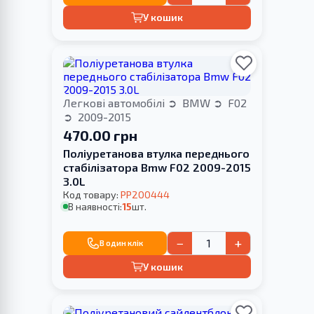
У кошик
Легкові автомобілі
BMW
F02
2009-2015
470.00 грн
Поліуретанова втулка переднього
стабілізатора Bmw F02 2009-2015
3.0L
Код товару:
PP200444
В наявності:
15
шт.
−
+
В один клік
У кошик