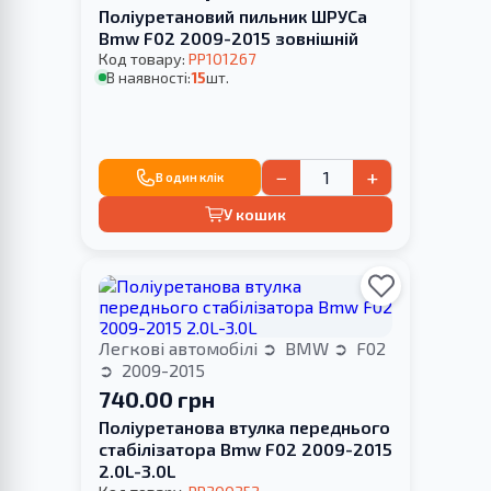
Поліуретановий пильник ШРУСа
Bmw F02 2009-2015 зовнішній
Код товару:
PP101267
В наявності:
15
шт.
−
+
В один клік
У кошик
Легкові автомобілі
BMW
F02
2009-2015
740.00 грн
Поліуретанова втулка переднього
стабілізатора Bmw F02 2009-2015
2.0L-3.0L