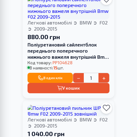
Легкові автомобілі
BMW
F02
2009-2015
880.00 грн
Поліуретановий сайлентблок
переднього поперечного
нижнього важеля внутрішній Bmw
F02 2009-2015
Код товару:
PP104628
В наявності:
15
шт.
−
+
В один клік
У кошик
Легкові автомобілі
BMW
F02
2009-2015
1 040.00 грн