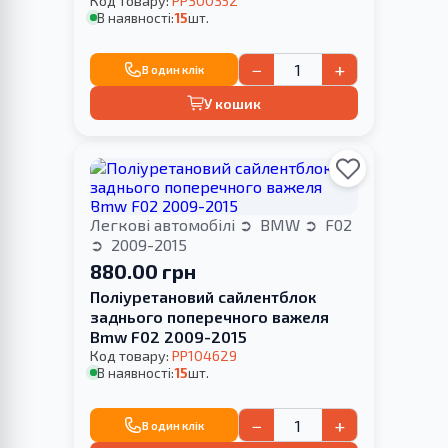
Код товару:
PP300352
В наявності:
15
шт.
−
+
В один клік
У кошик
Легкові автомобілі
BMW
F02
2009-2015
880.00 грн
Поліуретановий сайлентблок
заднього поперечного важеля
Bmw F02 2009-2015
Код товару:
PP104629
В наявності:
15
шт.
−
+
В один клік