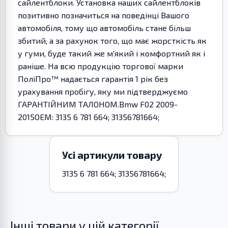
сайлентблоки. Установка наших сайлентблоків
позитивно позначиться на поведінці Вашого
автомобіля, тому що автомобіль стане більш
збитий, а за рахунок того, що має жорсткість як
у гуми, буде такий же м'який і комфортний як і
раніше. На всю продукцію торгової марки
ПоліПро™ надається гарантія 1 рік без
урахування пробігу, яку ми підтверджуємо
ГАРАНТІЙНИМ ТАЛОНОМ.Bmw F02 2009-
2015OEM: 3135 6 781 664; 31356781664;
Усі артикули товару
3135 6 781 664; 31356781664;
Інші товари у цій категорії