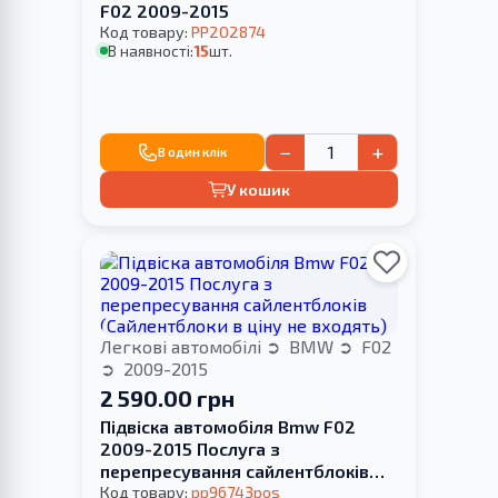
F02 2009-2015
Код товару:
PP202874
В наявності:
15
шт.
−
+
В один клік
У кошик
Легкові автомобілі
BMW
F02
2009-2015
2 590.00 грн
Підвіска автомобіля Bmw F02
2009-2015 Послуга з
перепресування сайлентблоків
(Сайлентблоки в ціну не входять)
Код товару:
pp96743pos