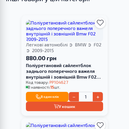
Легкові автомобілі
BMW
F02
2009-2015
880.00 грн
Поліуретановий сайлентблок
заднього поперечного важеля
внутрішній і зовнішній Bmw F02
2009-2015
Код товару:
PP104627
В наявності:
15
шт.
−
+
В один клік
У кошик