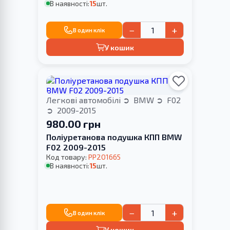
В наявності:
15
шт.
−
+
В один клік
У кошик
Легкові автомобілі
BMW
F02
2009-2015
980.00 грн
Поліуретанова подушка КПП BMW
F02 2009-2015
Код товару:
PP201665
В наявності:
15
шт.
−
+
В один клік
У кошик