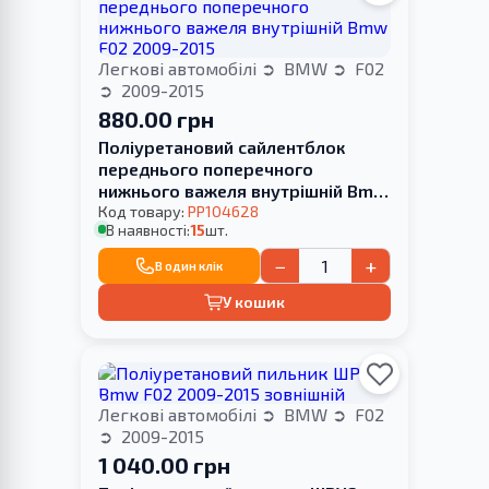
Легкові автомобілі
BMW
F02
2009-2015
880.00 грн
Поліуретановий сайлентблок
переднього поперечного
нижнього важеля внутрішній Bmw
F02 2009-2015
Код товару:
PP104628
В наявності:
15
шт.
−
+
В один клік
У кошик
Легкові автомобілі
BMW
F02
2009-2015
1 040.00 грн