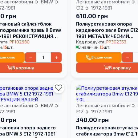
е автомобили
BMW
Легковые автомобили
72-1981
E12
1972-1981
00 грн
610.00 грн
тановый сайлентблок
Полиуретановая опора
 подрамника правый Bmw
карданного вала Bmw E12
2-1981 РЕКОНСТРУКЦИЯ
1981 МЕТАЛЛИЧЕСКИЙ
укта:
PP102980
КРОНШТЕЙН
Код продукта:
PP302353
и:
15
шт.
В наличии:
15
шт.
−
+
−
один клик
В один клик
В корзину
В корзину
е автомобили
BMW
Легковые автомобили
72-1981
E12
1972-1981
00 грн
340.00 грн
тановая опора заднего
Полиуретановая втулка з
ра BMW 5 E12 1972-1981
стабилизатора Bmw E12 1