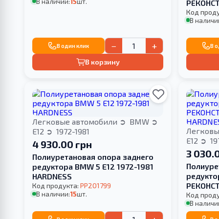
В наличии:
15
шт.
РЕКОНС
Код прод
В наличи
−
+
В один клик
В 
В корзину
Легковые автомобили
BMW
Легковы
E12
1972-1981
E12
19
4 930.00 грн
3 030.
Полиуретановая опора заднего
Полиуре
редуктора BMW 5 E12 1972-1981
редукто
HARDNESS
РЕКОНС
Код продукта:
PP201799
В наличии:
15
шт.
HARDNE
Код прод
В наличи