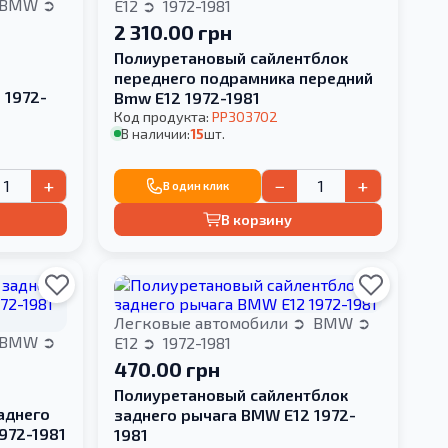
BMW
E12
1972-1981
2 310.00 грн
Полиуретановый сайлентблок
переднего подрамника передний
 1972-
Bmw E12 1972-1981
Код продукта:
PP303702
В наличии:
15
шт.
+
−
+
В один клик
В корзину
Легковые автомобили
BMW
BMW
E12
1972-1981
470.00 грн
Полиуретановый сайлентблок
аднего
заднего рычага BMW E12 1972-
972-1981
1981