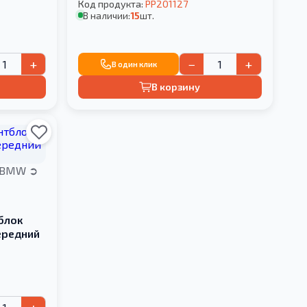
Код продукта:
PP201127
В наличии:
15
шт.
+
−
+
В один клик
В корзину
BMW
блок
ередний