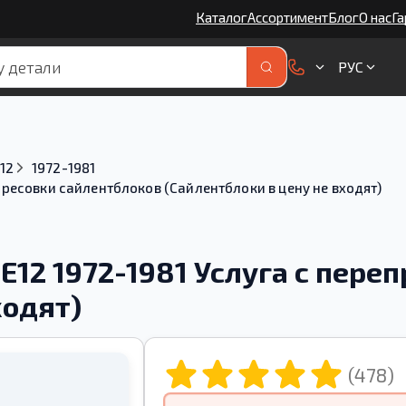
Каталог
Ассортимент
Блог
О нас
Га
РУС
12
1972-1981
ресовки сайлентблоков (Сайлентблоки в цену не входят)
12 1972-1981 Услуга с пере
ходят)
(478)