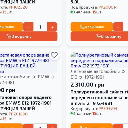
ТРУКЦИЯ ВАШЕЙ
3.0L
укта:
PP102320
Код продукта:
PP200014
и:
15
шт.
В наличии:
15
шт.
−
+
−
один клик
В один клик
В корзину
В корзину
Легковые автомобили
е автомобили
BMW
E12
1972-1981
72-1981
2 310.00 грн
00 грн
Полиуретановый сайлент
тановая опора заднего
переднего подрамника п
ра BMW 5 E12 1972-1981
Bmw E12 1972-1981
ТРУКЦИЯ ВАШЕЙ
Код продукта:
PP303703
В наличии:
15
шт.
SS
укта:
PP201800
и:
15
шт.