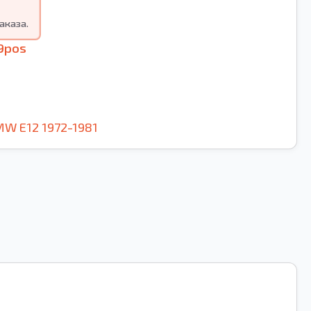
аказа.
9pos
MW
E12
1972-1981