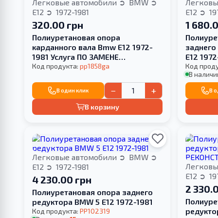
Легковые автомобили
BMW
Легковы
E12
1972-1981
E12
19
320.00 грн
1 680.
Полиуретановая опора
Полиуре
карданного вала Bmw E12 1972-
заднего
1981 Услуга ПО ЗАМЕНЕ
E12 197
САЙЛЕНТБЛОКА
Код продукта:
pp1858ga
ВАШЕГО
Код прод
В наличи
−
+
В один клик
В 
В корзину
Легковые автомобили
BMW
Легковы
E12
1972-1981
E12
19
4 230.00 грн
2 330.
Полиуретановая опора заднего
Полиуре
редуктора BMW 5 E12 1972-1981
редукто
Код продукта:
PP102319