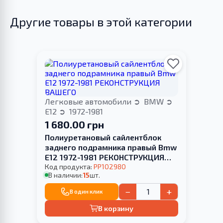
Другие товары в этой категории
Легковые автомобили
BMW
E12
1972-1981
1 680.00 грн
Полиуретановый сайлентблок
заднего подрамника правый Bmw
E12 1972-1981 РЕКОНСТРУКЦИЯ
ВАШЕГО
Код продукта:
PP102980
В наличии:
15
шт.
−
+
В один клик
В корзину