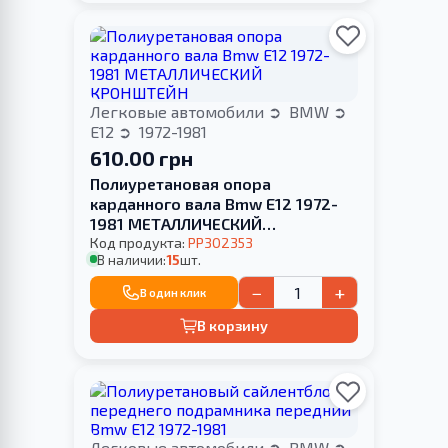
Легковые автомобили
BMW
E12
1972-1981
610.00 грн
Полиуретановая опора
карданного вала Bmw E12 1972-
1981 МЕТАЛЛИЧЕСКИЙ
КРОНШТЕЙН
Код продукта:
PP302353
В наличии:
15
шт.
−
+
В один клик
В корзину
Легковые автомобили
BMW