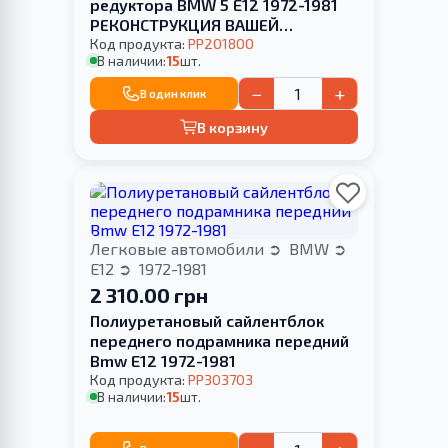
редуктора BMW 5 E12 1972-1981
РЕКОНСТРУКЦИЯ ВАШЕЙ
HARDNESS
Код продукта:
PP201800
В наличии:
15
шт.
−
+
В один клик
В корзину
Легковые автомобили
BMW
E12
1972-1981
2 310.00 грн
Полиуретановый сайлентблок
переднего подрамника передний
Bmw E12 1972-1981
Код продукта:
PP303703
В наличии:
15
шт.