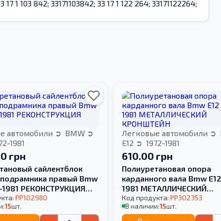
 33 17 1 103 842; 33171103842; 33 17 1 122 264; 33171122264;
е автомобили
BMW
Легковые автомобили
72-1981
E12
1972-1981
00 грн
610.00 грн
тановый сайлентблок
Полиуретановая опора
 подрамника правый Bmw
карданного вала Bmw E12
2-1981 РЕКОНСТРУКЦИЯ
1981 МЕТАЛЛИЧЕСКИЙ
укта:
PP102980
КРОНШТЕЙН
Код продукта:
PP302353
и:
15
шт.
В наличии:
15
шт.