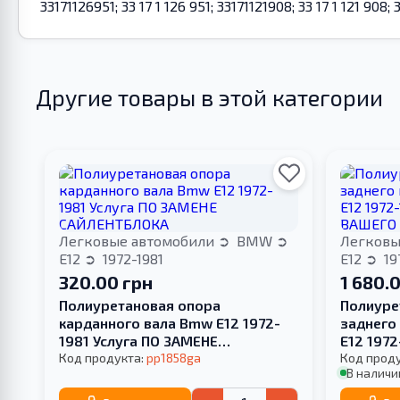
33171126951; 33 17 1 126 951; 33171121908; 33 17 1 121 908;
Другие товары в этой категории
Легковые автомобили
BMW
Легковы
E12
1972-1981
E12
19
320.00 грн
1 680.
Полиуретановая опора
Полиуре
карданного вала Bmw E12 1972-
заднего
1981 Услуга ПО ЗАМЕНЕ
E12 197
САЙЛЕНТБЛОКА
Код продукта:
pp1858ga
ВАШЕГО
Код прод
В наличи