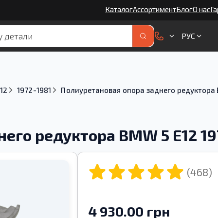
Каталог
Ассортимент
Блог
О нас
Га
РУС
12
1972-1981
Полиуретановая опора заднего редуктора 
него редуктора BMW 5 E12 1
(468)
4 930.00 грн