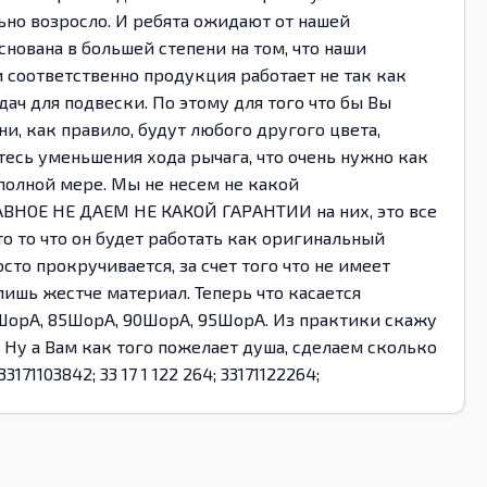
но возросло. И ребята ожидают от нашей
нована в большей степени на том, что наши
 соответственно продукция работает не так как
дач для подвески. По этому для того что бы Вы
, как правило, будут любого другого цвета,
тесь уменьшения хода рычага, что очень нужно как
 полной мере. Мы не несем не какой
ГЛАВНОЕ НЕ ДАЕМ НЕ КАКОЙ ГАРАНТИИ на них, это все
о то что он будет работать как оригинальный
сто прокручивается, за счет того что не имеет
ишь жестче материал. Теперь что касается
0ШорА, 85ШорА, 90ШорА, 95ШорА. Из практики скажу
 Ну а Вам как того пожелает душа, сделаем сколько
33171103842; 33 17 1 122 264; 33171122264;