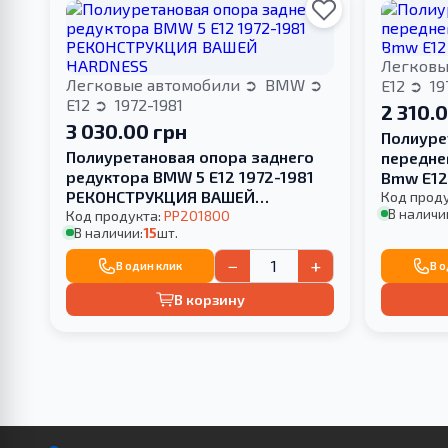
Легковы
Легковые автомобили
BMW
E12
19
E12
1972-1981
2 310.
3 030.00 грн
Полиуре
Полиуретановая опора заднего
передне
редуктора BMW 5 E12 1972-1981
Bmw E12
РЕКОНСТРУКЦИЯ ВАШЕЙ
Код прод
В наличи
HARDNESS
Код продукта:
PP201800
В наличии:
15
шт.
−
+
В один клик
В 
В корзину