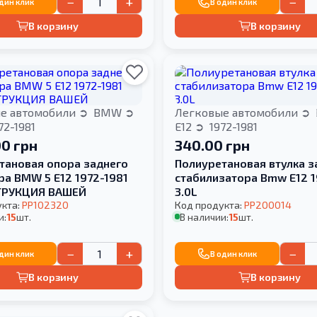
−
+
−
один клик
В один клик
В корзину
В корзину
е автомобили
BMW
Легковые автомобили
72-1981
E12
1972-1981
00 грн
340.00 грн
тановая опора заднего
Полиуретановая втулка з
ра BMW 5 E12 1972-1981
стабилизатора Bmw E12 1
ТРУКЦИЯ ВАШЕЙ
3.0L
укта:
PP102320
Код продукта:
PP200014
и:
15
шт.
В наличии:
15
шт.
−
+
−
один клик
В один клик
В корзину
В корзину