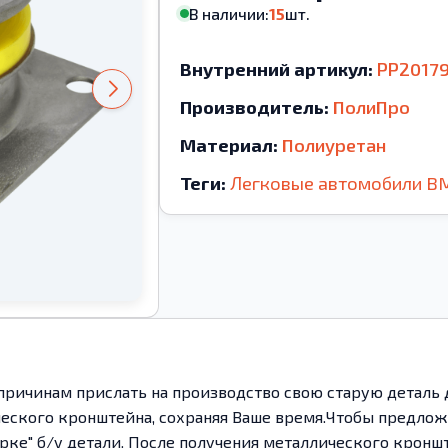
В наличии:
15
шт.
Внутренний артикул:
PP2017
Производитель:
ПолиПро
Материал:
Полиуретан
Теги:
Легковые автомобили
B
ричинам прислать на производство свою старую деталь 
ического кронштейна, сохраняя Ваше время.Чтобы предл
рке" б/у детали. После получения металлического кронш