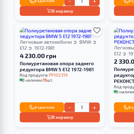
−
+
В один клик
В 
В корзину
Легковые автомобили
BMW
Легковы
E12
1972-1981
E12
19
4 230.00 грн
2 330.
Полиуретановая опора заднего
Полиуре
редуктора BMW 5 E12 1972-1981
редукто
Код продукта:
PP102319
В наличии:
15
шт.
РЕКОНС
Код прод
В наличи
−
+
В один клик
В 
В корзину