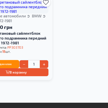
е автомобили
BMW
72-1981
00 грн
тановый сайлентблок
го подрамника передний
 1972-1981
укта:
PP303703
и:
15
шт.
−
+
один клик
В корзину