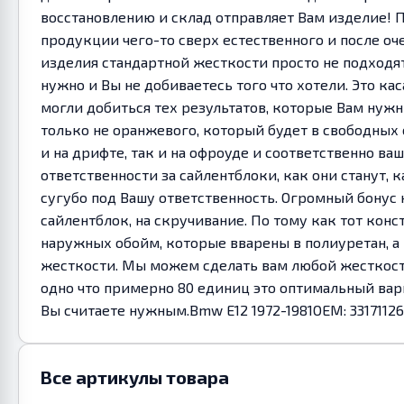
восстановлению и склад отправляет Вам изделие! 
продукции чего-то сверх естественного и после оч
изделия стандартной жесткости просто не подходят
нужно и Вы не добиваетесь того что хотели. Это ка
могли добиться тех результатов, которые Вам нуж
только не оранжевого, который будет в свободных 
и на дрифте, так и на офроуде и соответственно ва
ответственности за сайлентблоки, как они станут,
сугубо под Вашу ответственность. Огромный бонус 
сайлентблок, на скручивание. По тому как тот конс
наружных обойм, которые вварены в полиуретан, а
жесткости. Мы можем сделать вам любой жесткости
одно что примерно 80 единиц это оптимальный вари
Вы считаете нужным.Bmw E12 1972-1981OEM: 33171126951; 33
Все артикулы товара