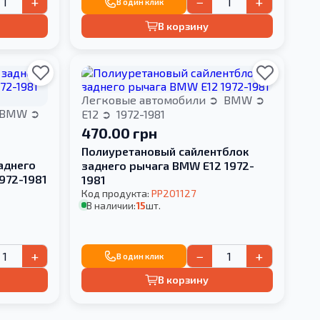
+
−
+
В один клик
В корзину
Легковые автомобили
BMW
BMW
E12
1972-1981
470.00 грн
Полиуретановый сайлентблок
аднего
заднего рычага BMW E12 1972-
972-1981
1981
Код продукта:
PP201127
В наличии:
15
шт.
+
−
+
В один клик
В корзину