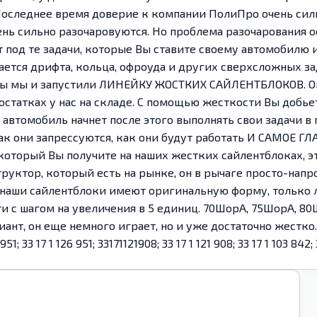
Последнее время доверие к компании ПолиПро очень силь
ень сильно разочаровуются. Но проблема разочарования ос
 под те задачи, которые Вы ставите своему автомобилю и
сается дрифта, кольца, офроуда и других сверхсложных за
ны мы и запустили ЛИНЕЙКУ ЖОСТКИХ САЙЛЕНТБЛОКОВ. Они
остатках у нас на складе. С помощью жесткости Вы добье
ш автомобиль начнет после этого выполнять свои задачи в
 как они запрессуются, как они будут работать И САМОЕ 
который Вы получите на наших жестких сайлентблоках, эт
труктор, который есть на рынке, он в рычаге просто-напро
 наши сайлентблоки имеют оригинальную форму, только л
 с шагом на увеличения в 5 единиц. 70ШорА, 75ШорА, 8
ант, он еще немного играет, но и уже достаточно жестко.
 17 1 126 951; 33171121908; 33 17 1 121 908; 33 17 1 103 842; 