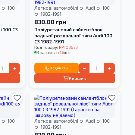
i
100
Легкові автомобілі
Audi
100
1982-1991
830.00 грн
i 100 C3
Поліуретановий сайлентблок
задньої розвальної тяги Audi 100
С3 1982-1991
Код товару:
PP103673
В наявності:
15
шт.
+
−
+
В один клік
У кошик
i
100
Легкові автомобілі
Audi
100
1982-1991
830.00 грн