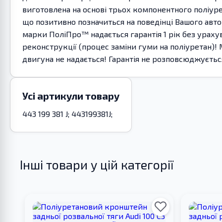
виготовлена на основі трьох компонентного поліурет
що позитивно позначиться на поведінці Вашого автом
марки ПоліПро™ надається гарантія 1 рік без ура
реконструкції (процес заміни гуми на поліуретан)! 
двигуна не надається! Гарантія не розповсюджується н
Усі артикули товару
443 199 381 J; 443199381J;
Інші товари у цій категорії