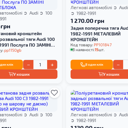
Легкові автомобілі
Aud
автомобілі
Audi
100
1982-1991
991
1 270.00 грн
 грн
Задня поперечна тяга Aud
тановий кронштейн
1982-1991 МЕТАЛЕВИЙ
розвальної тяги Audi 100
КРОНШТЕЙН
1991 Послуга ПО ЗАМІНІ
Код товару:
PP101847
В наявності:
15
шт.
ТБЛОКА
у:
pp1150gb
−
+
−
один клік
В один клік
У кошик
У кошик
автомобілі
Audi
100
Легкові автомобілі
Aud
991
1982-1991
 грн
1 130.00 грн