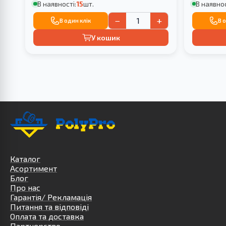
В наявності:
15
шт.
В наявнос
−
+
В один клік
В 
У кошик
Каталог
Асортимент
Блог
Про нас
Гарантія/ Рекламація
Питання та відповіді
Оплата та доставка
Партнерство