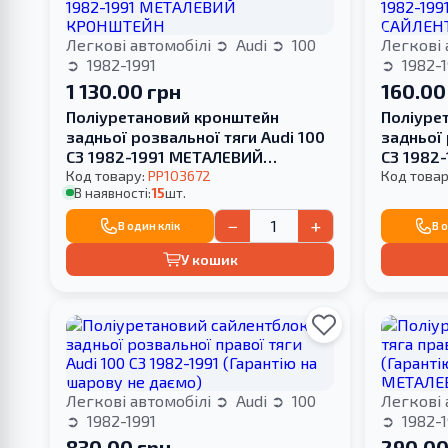
Легкові автомобілі
Audi
100
Легкові 
1982-1991
1982-1
1 130.00 грн
160.00
Поліуретановий кронштейн
Поліуре
задньої розвальної тяги Audi 100
задньої 
С3 1982-1991 МЕТАЛЕВИЙ
С3 1982-
КРОНШТЕЙН
Код товару:
PP103672
САЙЛЕН
Код товар
В наявності:
15
шт.
−
+
В один клік
В 
У кошик
Легкові автомобілі
Audi
100
Легкові 
1982-1991
1982-1
830.00 грн
290.00