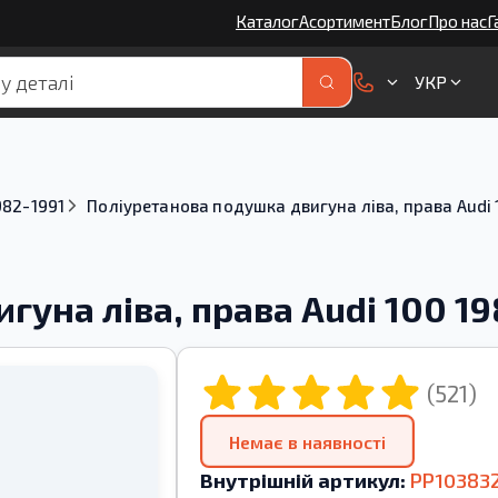
Каталог
Асортимент
Блог
Про нас
Г
УКР
982-1991
Поліуретанова подушка двигуна ліва, права Audi 
гуна ліва, права Audi 100 19
(521)
Немає в наявності
Внутрішній артикул:
PP10383