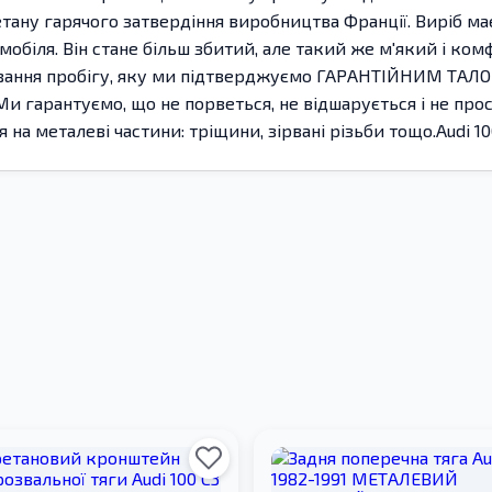
ану гарячого затвердіння виробництва Франції. Виріб має ж
обіля. Він стане більш збитий, але такий же м'який і ком
хування пробігу, яку ми підтверджуємо ГАРАНТІЙНИМ ТАЛ
Ми гарантуємо, що не порветься, не відшарується і не прос
а металеві частини: тріщини, зірвані різьби тощо.Audi 100 