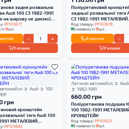
танова задня розвальна
Поліуретановий кронште
ва Audi 100 С3 1982-1991
задньої розвальної тяги 
ю на шарову не даємо)
С3 1982-1991 МЕТАЛЕВИЙ
ВИЙ КРОНШТЕЙН
у:
PP103677
КРОНШТЕЙН
Код товару:
PP103678
ті:
15
шт.
В наявності:
15
шт.
−
+
−
один клік
В один клік
У кошик
У кошик
Легкові автомобілі
Aud
автомобілі
Audi
100
1982-1991
991
660.00 грн
0 грн
Поліуретанова подушка К
тановий кронштейн
100 1982-1991 МЕТАЛЕВИ
розвальної тяги Audi 100
КРОНШТЕЙН
-1991 МЕТАЛЕВИЙ
Код товару:
PP101625
В наявності:
15
шт.
ЕЙН
у:
PP103682