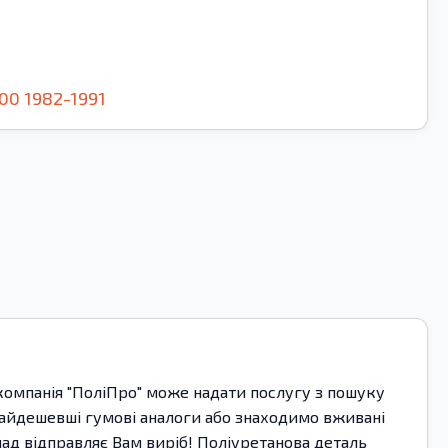
00
1982-1991
 компанія "ПоліПро" може надати послугу з пошуку
найдешевші гумові аналоги або знаходимо вживані
лад відправляє Вам виріб! Поліуретанова деталь