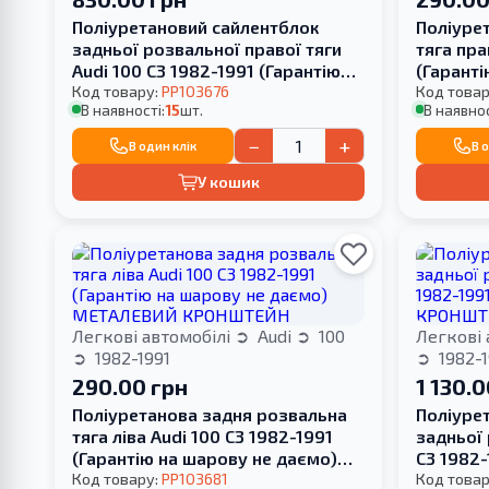
Поліуретановий сайлентблок
Поліуре
задньої розвальної правої тяги
тяга пра
Audi 100 С3 1982-1991 (Гарантію
(Гаранті
на шарову не даємо)
Код товару:
PP103676
МЕТАЛЕ
Код товар
В наявності:
15
шт.
В наявнос
−
+
В один клік
В 
У кошик
Легкові автомобілі
Audi
100
Легкові 
1982-1991
1982-1
290.00 грн
1 130.0
Поліуретанова задня розвальна
Поліуре
тяга ліва Audi 100 С3 1982-1991
задньої 
(Гарантію на шарову не даємо)
С3 1982
МЕТАЛЕВИЙ КРОНШТЕЙН
Код товару:
PP103681
КРОНШТ
Код товар