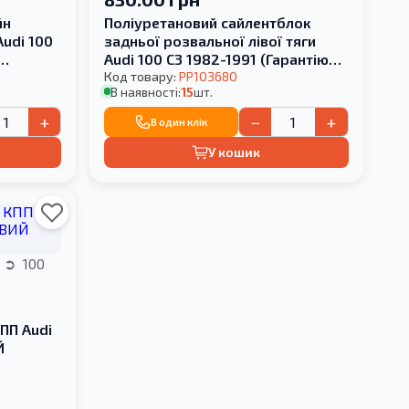
йн
Поліуретановий сайлентблок
Audi 100
задньої розвальної лівої тяги
Audi 100 С3 1982-1991 (Гарантію
на шарову не даємо)
Код товару:
PP103680
В наявності:
15
шт.
+
−
+
В один клік
У кошик
i
100
ПП Audi
Й