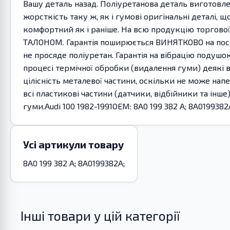
Вашу деталь назад. Поліуретанова деталь виготовле
жорсткість таку ж, як і гумові оригінальні деталі, 
комфортний як і раніше. На всю продукцію торгово
ТАЛОНОМ. Гарантія поширюється ВИНЯТКОВО на послуг
не просяде поліуретан. Гарантія на вібрацію подушок
процесі термічної обробки (видалення гуми) деякі 
цілісність металевої частини, оскільки не може нап
всі пластикові частини (датчики, відбійники та інш
гуми.Audi 100 1982-1991OEM: 8A0 199 382 A; 8A0199382
Усі артикули товару
8A0 199 382 A; 8A0199382A;
Інші товари у цій категорії