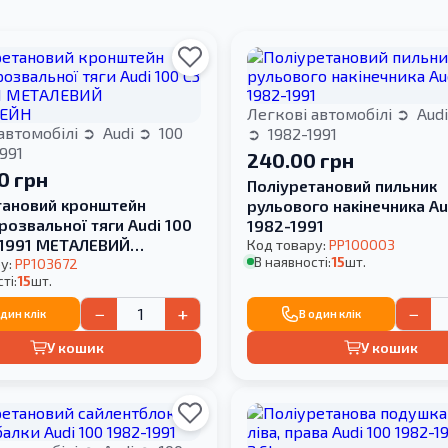
Легкові автомобілі
Aud
автомобілі
Audi
100
1982-1991
991
240.00 грн
0 грн
Поліуретановий пильник
тановий кронштейн
рульового накінечника Au
розвальної тяги Audi 100
1982-1991
-1991 МЕТАЛЕВИЙ
Код товару:
PP100003
В наявності:
15
шт.
ЕЙН
у:
PP103672
ті:
15
шт.
−
+
−
один клік
В один клік
У кошик
У кошик