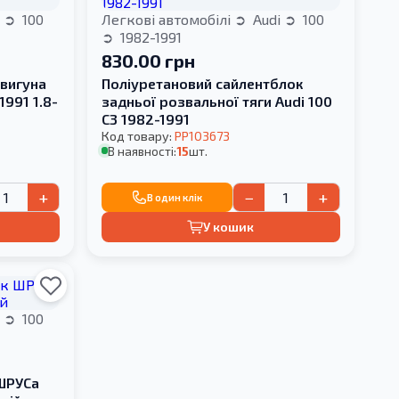
i
100
Легкові автомобілі
Audi
100
1982-1991
830.00 грн
вигуна
Поліуретановий сайлентблок
1991 1.8-
задньої розвальної тяги Audi 100
С3 1982-1991
Код товару:
PP103673
В наявності:
15
шт.
+
−
+
В один клік
У кошик
i
100
 ШРУСа