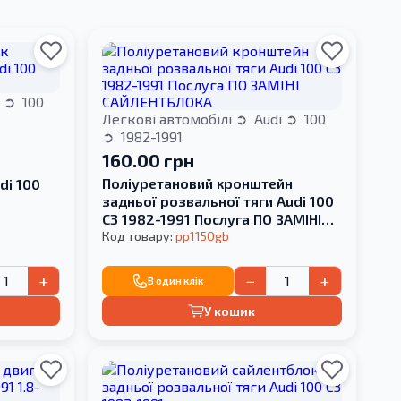
i
100
Легкові автомобілі
Audi
100
1982-1991
160.00 грн
Поліуретановий кронштейн
di 100
задньої розвальної тяги Audi 100
С3 1982-1991 Послуга ПО ЗАМІНІ
САЙЛЕНТБЛОКА
Код товару:
pp1150gb
+
−
+
В один клік
У кошик