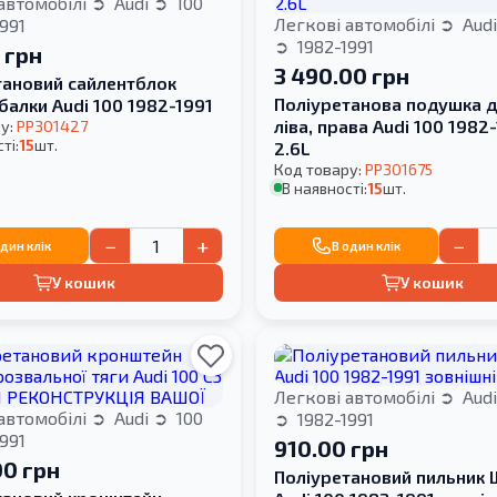
автомобілі
Audi
100
Легкові автомобілі
Aud
991
1982-1991
 грн
3 490.00 грн
тановий сайлентблок
Поліуретанова подушка д
балки Audi 100 1982-1991
ліва, права Audi 100 1982-
у:
PP301427
ті:
15
шт.
2.6L
Код товару:
PP301675
В наявності:
15
шт.
−
+
−
один клік
В один клік
У кошик
У кошик
Легкові автомобілі
Aud
автомобілі
Audi
100
1982-1991
991
910.00 грн
00 грн
Поліуретановий пильник