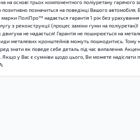
на на основі трьох компонентного поліуретану гарячого з
що позитивно позначиться на поведінці Вашого автомобіля. В
ї марки ПоліПро™ надається гарантія 1 рік без урахуван
у з реконструкції (процес заміни гуми на поліуретан)! М
 двигуна не надається! Гарантія не поширюється на метале
види металевих кронштейнів можуть пошкодитись. Тому ко
еред знати як поведе себе деталь під час випалення. Акц
е). Якщо у Вас є сумніви щодо цього, Ви можете надіслати 
A;