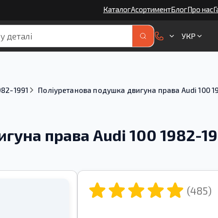
Каталог
Асортимент
Блог
Про нас
Г
УКР
982-1991
Поліуретанова подушка двигуна права Audi 100 
гуна права Audi 100 1982-1
(485)