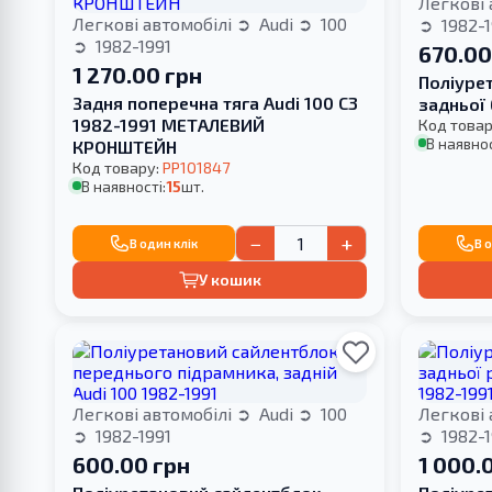
Легкові 
Легкові автомобілі
Audi
100
1982-1
1982-1991
670.00
1 270.00 грн
Поліуре
Задня поперечна тяга Audi 100 C3
задньої 
1982-1991 МЕТАЛЕВИЙ
Код товар
В наявнос
КРОНШТЕЙН
Код товару:
PP101847
В наявності:
15
шт.
−
+
В один клік
В 
У кошик
Легкові автомобілі
Audi
100
Легкові 
1982-1991
1982-1
600.00 грн
1 000.