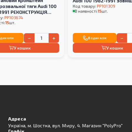
тановий кронштейн
Audi 100 1982-1991 зовні
розвальної тяги Audi 100
Код товару:
PP101309
В наявності:
15
шт.
-1991 РЕКОНСТРУКЦІЯ
у:
PP103674
ті:
15
шт.
−
+
−
один клік
В один клік
У кошик
У кошик
Адреса
Українa, м. Шостка, вул. Миру, 4. Магазин "PolyPro"
Графік