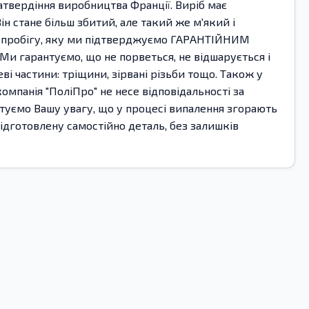
атвердіння виробництва Франції. Виріб має
ін стане більш збитий, але такий же м'який і
ня пробігу, яку ми підтверджуємо ГАРАНТІЙНИМ
и гарантуємо, що не порветься, не відшарується і
ві частини: тріщини, зірвані різьби тощо. Також у
мпанія "ПоліПро" не несе відповідальності за
ентуємо Вашу увагу, що у процесі випалення згорають
підготовлену самостійно деталь, без залишків