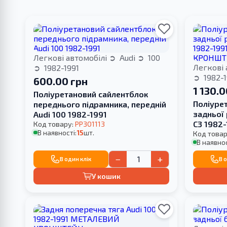
Легкові автомобілі
Audi
100
Легкові 
1982-1991
1982-1
600.00 грн
1 130.0
Поліуретановий сайлентблок
Поліуре
переднього підрамника, передній
задньої 
Audi 100 1982-1991
С3 1982
Код товару:
PP301113
В наявності:
15
шт.
КРОНШТ
Код товар
В наявнос
−
+
В один клік
В 
У кошик