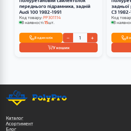
Поліуретановий сайлентблок
Поліуре
переднього підрамника, задній
задньої 
Audi 100 1982-1991
С3 1982
Код товару:
PP301114
ВАШОЇ
Код товар
В наявності:
15
шт.
В наявнос
−
+
В один клік
В 
У кошик
Каталог
Асортимент
Блог