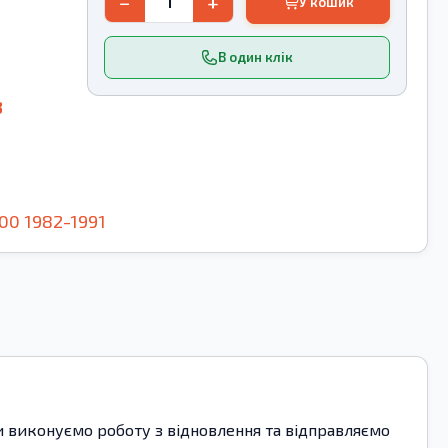
−
+
У кошик
В один клік
3
00
1982-1991
ми виконуємо роботу з відновлення та відправляємо