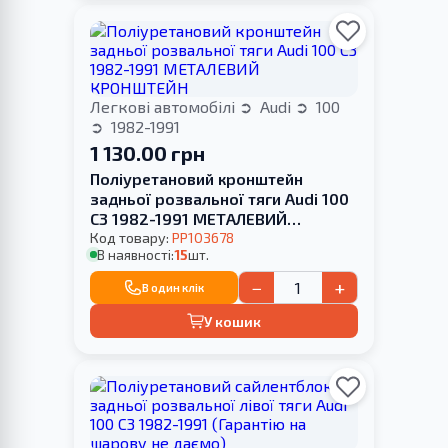
Легкові автомобілі
Audi
100
1982-1991
1 130.00 грн
Поліуретановий кронштейн
задньої розвальної тяги Audi 100
С3 1982-1991 МЕТАЛЕВИЙ
КРОНШТЕЙН
Код товару:
PP103678
В наявності:
15
шт.
−
+
В один клік
У кошик