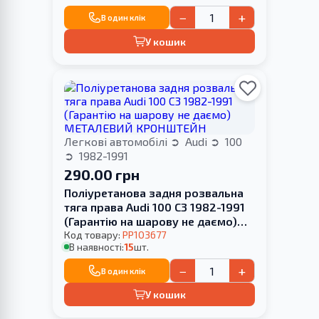
−
+
В один клік
У кошик
Легкові автомобілі
Audi
100
1982-1991
290.00 грн
Поліуретанова задня розвальна
тяга права Audi 100 С3 1982-1991
(Гарантію на шарову не даємо)
МЕТАЛЕВИЙ КРОНШТЕЙН
Код товару:
PP103677
В наявності:
15
шт.
−
+
В один клік
У кошик