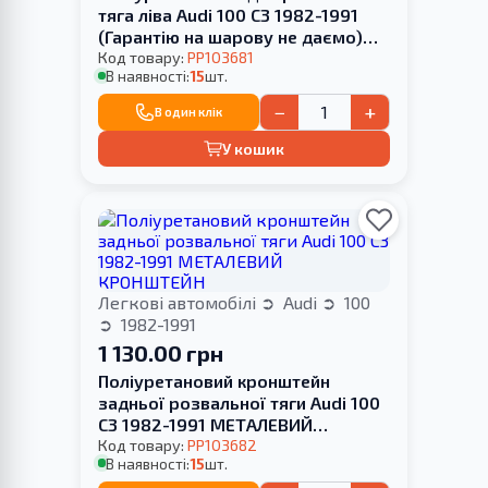
тяга ліва Audi 100 С3 1982-1991
(Гарантію на шарову не даємо)
МЕТАЛЕВИЙ КРОНШТЕЙН
Код товару:
PP103681
В наявності:
15
шт.
−
+
В один клік
У кошик
Легкові автомобілі
Audi
100
1982-1991
1 130.00 грн
Поліуретановий кронштейн
задньої розвальної тяги Audi 100
С3 1982-1991 МЕТАЛЕВИЙ
КРОНШТЕЙН
Код товару:
PP103682
В наявності:
15
шт.