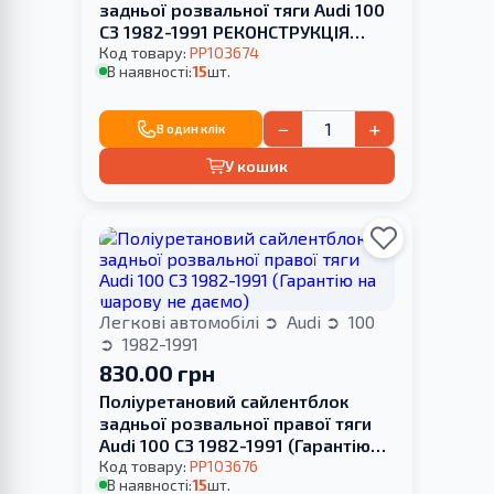
задньої розвальної тяги Audi 100
С3 1982-1991 РЕКОНСТРУКЦІЯ
ВАШОЇ
Код товару:
PP103674
В наявності:
15
шт.
−
+
В один клік
У кошик
Легкові автомобілі
Audi
100
1982-1991
830.00 грн
Поліуретановий сайлентблок
задньої розвальної правої тяги
Audi 100 С3 1982-1991 (Гарантію
на шарову не даємо)
Код товару:
PP103676
В наявності:
15
шт.