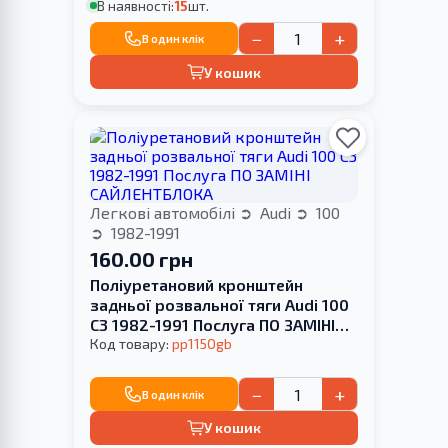
В наявності:
15
шт.
−
+
В один клік
У кошик
Легкові автомобілі
Audi
100
1982-1991
160.00 грн
Поліуретановий кронштейн
задньої розвальної тяги Audi 100
С3 1982-1991 Послуга ПО ЗАМІНІ
САЙЛЕНТБЛОКА
Код товару:
pp1150gb
−
+
В один клік
У кошик