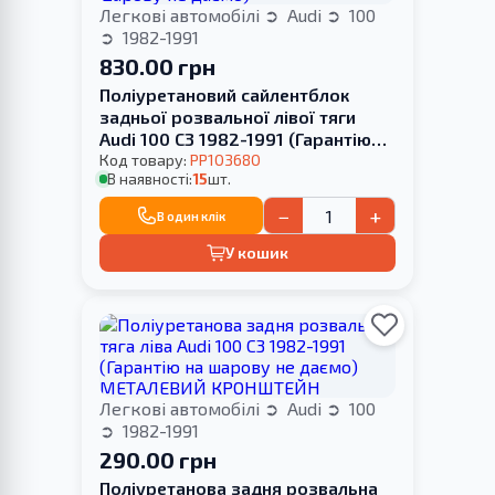
Легкові автомобілі
Audi
100
1982-1991
830.00 грн
Поліуретановий сайлентблок
задньої розвальної лівої тяги
Audi 100 С3 1982-1991 (Гарантію
на шарову не даємо)
Код товару:
PP103680
В наявності:
15
шт.
−
+
В один клік
У кошик
Легкові автомобілі
Audi
100
1982-1991
290.00 грн
Поліуретанова задня розвальна