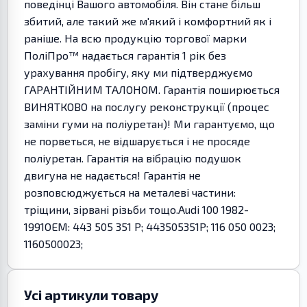
поведінці Вашого автомобіля. Він стане більш
збитий, але такий же м'який і комфортний як і
раніше. На всю продукцію торгової марки
ПоліПро™ надається гарантія 1 рік без
урахування пробігу, яку ми підтверджуємо
ГАРАНТІЙНИМ ТАЛОНОМ. Гарантія поширюється
ВИНЯТКОВО на послугу реконструкції (процес
заміни гуми на поліуретан)! Ми гарантуємо, що
не порветься, не відшарується і не просяде
поліуретан. Гарантія на вібрацію подушок
двигуна не надається! Гарантія не
розповсюджується на металеві частини:
тріщини, зірвані різьби тощо.Audi 100 1982-
1991OEM: 443 505 351 P; 443505351P; 116 050 0023;
1160500023;
Усі артикули товару