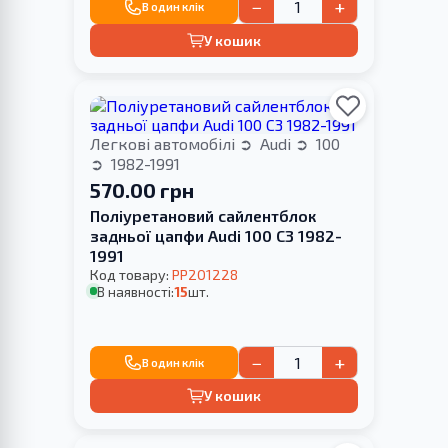
−
+
В один клік
У кошик
Легкові автомобілі
Audi
100
1982-1991
570.00 грн
Поліуретановий сайлентблок
задньої цапфи Audi 100 C3 1982-
1991
Код товару:
PP201228
В наявності:
15
шт.
−
+
В один клік
У кошик