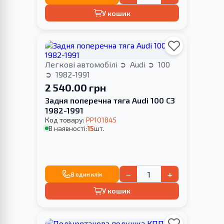
У кошик
Легкові автомобілі
Audi
100
1982-1991
2 540.00 грн
Задня поперечна тяга Audi 100 C3
1982-1991
Код товару:
PP101845
В наявності:
15
шт.
−
+
В один клік
У кошик