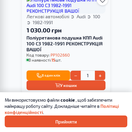
Легкові автомобілі
Audi
100
1982-1991
1 030.00 грн
Поліуретанова подушка КПП Audi
100 С3 1982-1991 РЕКОНСТРУКЦІЯ
ВАШОЇ
Код товару:
PP102660
В наявності:
15
шт.
−
+
В один клік
У кошик
Ми використовуємо файли
cookie
, щоб забезпечити
найкращу роботу сайту. Докладніше читайте в
Політиці
конфіденційності
.
Легкові автомобілі
Audi
100
Прийняти
1982-1991