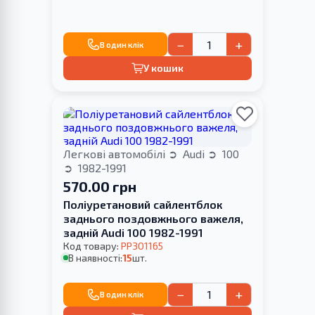
−
+
В один клік
У кошик
Легкові автомобілі
Audi
100
1982-1991
570.00 грн
Поліуретановий сайлентблок
заднього поздовжнього важеля,
задній Audi 100 1982-1991
Код товару:
PP301165
В наявності:
15
шт.
−
+
В один клік