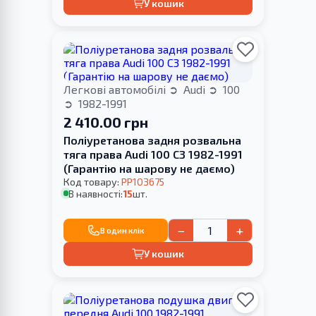
У кошик
Легкові автомобілі
Audi
100
1982-1991
2 410.00 грн
Поліуретанова задня розвальна
тяга права Audi 100 С3 1982-1991
(Гарантію на шарову не даємо)
Код товару:
PP103675
В наявності:
15
шт.
−
+
В один клік
У кошик