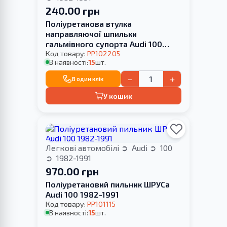
240.00 грн
Поліуретанова втулка
направляючої шпильки
гальмівного супорта Audi 100
1982-1991
Код товару:
PP102205
В наявності:
15
шт.
−
+
В один клік
У кошик
Легкові автомобілі
Audi
100
1982-1991
970.00 грн
Поліуретановий пильник ШРУСа
Audi 100 1982-1991
Код товару:
PP101115
В наявності:
15
шт.