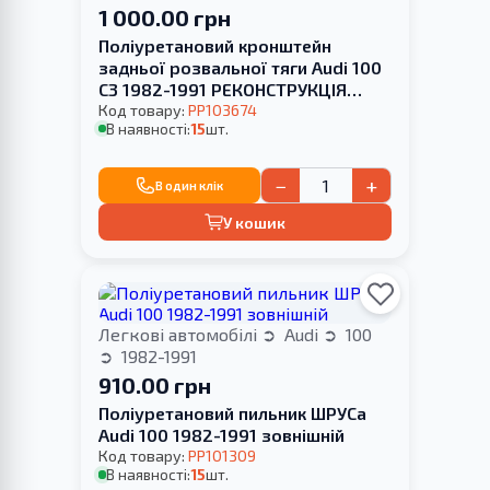
1 000.00 грн
Поліуретановий кронштейн
задньої розвальної тяги Audi 100
С3 1982-1991 РЕКОНСТРУКЦІЯ
ВАШОЇ
Код товару:
PP103674
В наявності:
15
шт.
−
+
В один клік
У кошик
Легкові автомобілі
Audi
100
1982-1991
910.00 грн
Поліуретановий пильник ШРУСа
Audi 100 1982-1991 зовнішній
Код товару:
PP101309
В наявності:
15
шт.