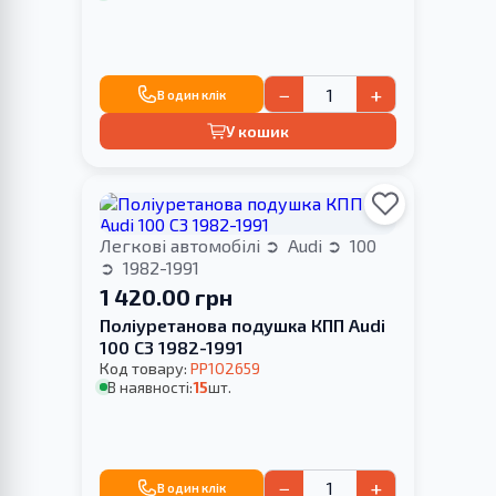
−
+
В один клік
У кошик
Легкові автомобілі
Audi
100
1982-1991
1 420.00 грн
Поліуретанова подушка КПП Audi
100 С3 1982-1991
Код товару:
PP102659
В наявності:
15
шт.
−
+
В один клік